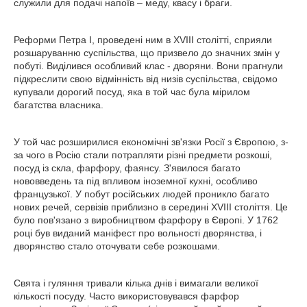
служили для подачі напоїв – меду, квасу і браги.
Реформи Петра I, проведені ним в XVIII столітті, сприяли
розшаруванню суспільства, що призвело до значних змін у
побуті. Виділився особливий клас - дворяни. Вони прагнули
підкреслити свою відмінність від низів суспільства, свідомо
купували дорогий посуд, яка в той час була мірилом
багатства власника.
У той час розширилися економічні зв'язки Росії з Європою, з-
за чого в Росію стали потрапляти різні предмети розкоші,
посуд із скла, фарфору, фаянсу. З'явилося багато
нововведень та під впливом іноземної кухні, особливо
французької. У побут російських людей проникло багато
нових речей, сервізів приблизно в середині XVIII століття. Це
було пов'язано з виробництвом фарфору в Європі. У 1762
році був виданий маніфест про вольності дворянства, і
дворянство стало оточувати себе розкошами.
Свята і гуляння тривали кілька днів і вимагали великої
кількості посуду. Часто використовувався фарфор