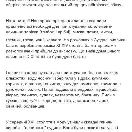
обігріваються знизу, але овальний горщик обігрівався збоку.
На території Новгорода археологи часто знаходили
практично всі необхідні для приготування їжі елементи
начиння: тарілки (глибокі і дрібні), миски, ложки, миски,
глечики, глеки, чаші, корчаги. На розкопках в Суздалі виявили
багато виробів з кераміки XI-XIV століть. За матеріалами
розкопок вчені прийшли до висновку, що видів домашнього
начиння в X-XI століття було дуже багато.
Горщики застосовували для приготування їжі в невеликих
кількостях, воду носили і зберігали у відрах, кумганах,
корчагах, ендовах, глечиках, воду для вмивання тримали в
рукомоях і баліях. Напої подавали в ендовах, мушормах,
відрах, глечиках, сулеях, четвертинах, братинах. Пили з
кухлів, чаш, кубків, корцов, ковшів, достаканов, чарок,
овкачей, болванцев.
У середині XVII століття в моду увійшли складні глиняні
вироби - "ценинные" судини. Вони були покриті глазур'ю і