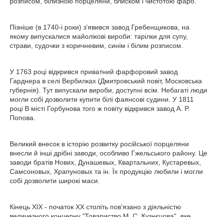
розписом, білизною порцеляни, блиском і чистотою фарб.
Пізніше (в 1740-і роки) з'явився завод Гребенщикова, на
якому випускалися майолікові вироби: тарілки для супу,
страви, судочки з коричневим, синім і білим розписом.
У 1763 році відкрився приватний фарфоровий завод
Гарднера в селі Вербилках (Дмитровський повіт, Московська
губернія). Тут випускали вироби, доступні всім. Небагаті люди
могли собі дозволити купити білі фаянсові судини. У 1811
році В місті Горбунова того ж повіту відкрився завод А. Р.
Попова.
Великий внесок в історію розвитку російської порцеляни
внесли й інші дрібні заводи, особливо Гжельського району. Це
заводи братів Нових, Дунашевых, Квартальних, Кустаревых,
Самсоновых, Храпуновых та ін. Їх продукцію любили і могли
собі дозволити широкі маси.
Кінець XIX - початок XX століть пов'язано з діяльністю
величезного концерну "Товариство М. С. Кузнєцова", яке