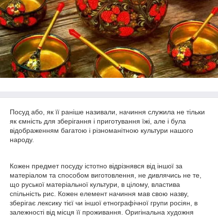
Посуд або, як її раніше називали, начиння служила не тільки
як ємність для зберігання і приготування їжі, але і була
відображенням багатою і різноманітною культури нашого
народу.
Кожен предмет посуду істотно відрізнявся від іншої за
матеріалом та способом виготовлення, не дивлячись не те,
що руської матеріальної культури, в цілому, властива
спільність рис. Кожен елемент начиння мав свою назву,
зберігає лексику тієї чи іншої етнографічної групи росіян, в
залежності від місця її проживання. Оригінальна художня