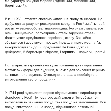
мануфактур Західної Європи (віденський, мейсенський,
берлінський).
В кінці XVIII століття система живлення знову змінилася. Це
відбулося за рахунок розширення кордонів Російської імперії,
розвитку землеробства, тваринництва. Їжа знаті ставала все
більш вишуканою, популярними стали зарубіжні страви,
багато уваги приділялося сервіровці столу. Звичайно,
збільшився і асортимент посуду. Іноді для приготування їжі
використовували до 56 предметів! Це були і діжок з
цеберами, й барильця з відрами, і горщики, і корчаги, і рогачі.
Популярність європейської кухні призвела до використання
металевих форм для пудингів, віночків для збивання вершків
та інших пристосувань. Очевидною ставала необхідність
виготовлення свого порцеляни.
У 1744 році відкрилося перше підприємство з виробництва
фарфору в Росії - Імператорський завод в Петербурзі. Він
виготовляв як звичайну посуд, так і посуд на замовлення. Вся
посуд, виготовлений на заводі, відрізнялася ретельної