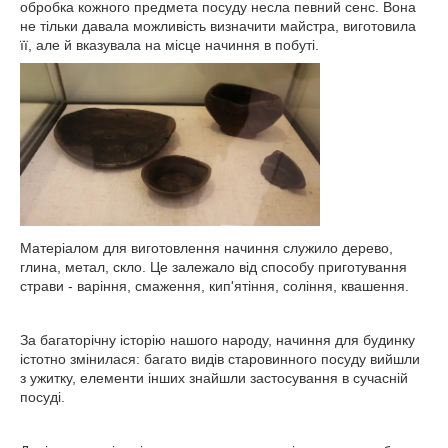
обробка кожного предмета посуду несла певний сенс. Вона
не тільки давала можливість визначити майстра, виготовила
її, але й вказувала на місце начиння в побуті.
Матеріалом для виготовлення начиння служило дерево,
глина, метал, скло. Це залежало від способу приготування
страви - варіння, смаження, кип'ятіння, соління, квашення.
За багаторічну історію нашого народу, начиння для будинку
істотно змінилася: багато видів старовинного посуду вийшли
з ужитку, елементи інших знайшли застосування в сучасній
посуді.