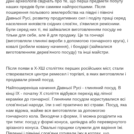
Дані археологів свідчать про те, що перші предмети побуту
наших предків були самими найпростішими. Після
поширення польового землеробства на півдні і півночі
Давньої Русі, розвитку продуктивних сил і поділу праці серед
населення князівств східних слов'ян, з'явилися ремісники.
Були серед них ті, які займалися виготовленням посуду не
тільки для себе, але й для продажу. Це та гончарі
(виготовляли глиняні вироби з допомогою гончарного круга), і
ковалі (робили ковану начиння), і бондарі (займалися
виготовленням дерев'яного посуду) та інші майстри.
Після появи в Х-ХШ століттях перших російських міст, стали
створюватися центри ремесел і торгівлі, в яких виготовляли і
продавали різний посуд.
Найпоширеніша начиння Давньої Русі - глиняний посуд. В
кінці IX - початку Х століття відбувся перехід від ліпної
кераміки до гончарної. Глиняним посудом користувалися всі
слов'янські народи, їли з неї практично всі страви. Посуд, яка
нам відома, майже вся виготовляли за допомогою
гончарного кола. Виходячи з форми, її можна розділити на
три типи: посуд у формі конуса, циліндра або перевернутого
зрізаного конуса. Овальні горщики служили для варіння їжі.
Південні і північні слов'яни готували їжу в котлах, що