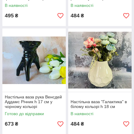
В наявності
В наявності
495
484
₴
₴
Настільна ваза рука Венсдей
Аддамс Річник h 17 см у
Настільна ваза "Галактика" в
чорному кольорі
білому кольорі h 18 см
Готово до відправки
В наявності
673
484
₴
₴