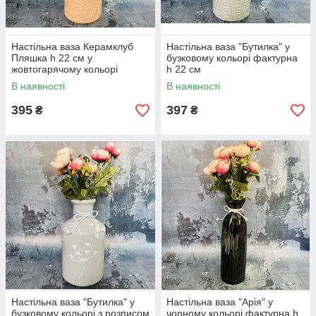
Настільна ваза Керамклуб
Настільна ваза "Бутилка" у
Пляшка h 22 см у
бузковому кольорі фактурна
жовтогарячому кольорі
h 22 см
фактурна
В наявності
В наявності
395
397
₴
₴
Настільна ваза "Бутилка" у
Настільна ваза "Арія" у
бузковому кольорі з розписом
чорному кольорі фактурна h