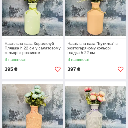
Настільна ваза Керамклуб
Настільна ваза "Бутилка" в
Пляшка h 22 см у салатовому
жовтогарячому кольорі
кольорі з розписом
гладка h 22 см
В наявності
В наявності
395
397
₴
₴