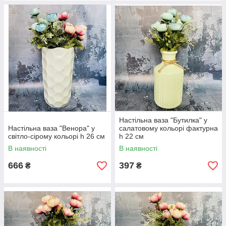
Настільна ваза "Бутилка" у
Настільна ваза "Венора" у
салатовому кольорі фактурна
світло-сірому кольорі h 26 см
h 22 см
В наявності
В наявності
666
397
₴
₴