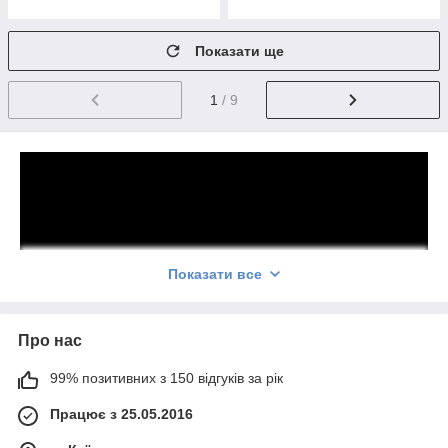
Показати ще
1
/ 9
Показати все
І найголовніше повну страховку відправленого товару, Ви
Про нас
отримуєте цілий товар як на картинці.
99% позитивних з 150 відгуків за рік
Працює з 25.05.2016