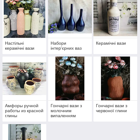
Ціни набагато нижче ринкових!
Висока якість товару.
Настільні
Набори
Керамічні вази
керамічні вази
інтер'єрних ваз
Амфоры ручной
Гончарні вази з
Гончарні вази з
работы из красной
молочним
червоної глини
глины
випаленням