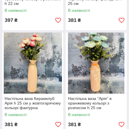
h 22 см
25 см
В наявності
В наявності
397
381
₴
₴
Настільна ваза Керамклуб
Настільна ваза "Арія" в
Арія h 25 см у жовтогарячому
оранжевому кольорі з
кольорі фактурна
розписом h 25 см
В наявності
В наявності
381
381
₴
₴