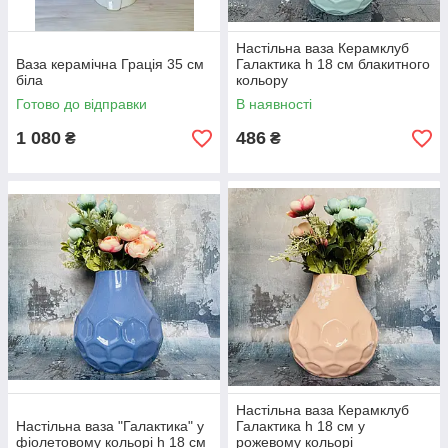
Настільна ваза Керамклуб
Ваза керамічна Грація 35 см
Галактика h 18 см блакитного
біла
кольору
Готово до відправки
В наявності
1 080
486
₴
₴
Настільна ваза Керамклуб
Настільна ваза "Галактика" у
Галактика h 18 см у
фіолетовому кольорі h 18 см
рожевому кольорі