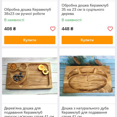
Обробна дошка Керамклуб
Обробна дошка Керамклуб
35 на 23 см із суцільного
38х23 см ручної роботи
дерева
В наявності
В наявності
408
448
₴
₴
Купити
Купити
Дерев'яна дошка для
Дошка з натурального дуба
подавання Керамклуб
Керамклуб для подавання
закусок і м'ясних страв 41 см
страв 41 см