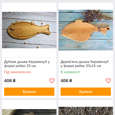
Дубова дошка Керамклуб у
Дерев'яна дошка Керамклуб
формі рибки 33 см
у формі рибки 33х15 см
Під замовлення
В наявності
408
406
₴
₴
Купити
Купити