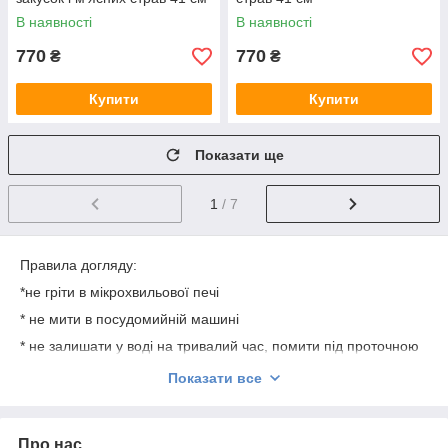
В наявності
В наявності
770
770
₴
₴
Купити
Купити
Показати ще
1
/ 7
Правила догляду:
*не гріти в мікрохвильової печі
* не мити в посудомийній машині
* не залишати у воді на тривалий час, помити під проточною
водою і насухо витерти тарілку.
Показати все
Дерев'яна посуд призначена для сухої їжі, салатів, фруктів,
нарізок або просто для краси. Деревянные тарелки могут
контактировать с водой и пищевыми продуктами. Хранить
Про нас