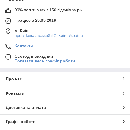
пищу в деревянной посуде не рекомендуется. Прекрасным
подарком для ваших близких и друзей станет деревянная
99% позитивних з 150 відгуків за рік
посуда. Такой презент порадует людей в любой день: будь
то День рождения, новоселье или годовщина. Запах
Працює з 25.05.2016
натурального дерева приносит умиротворение, а о
полезности товара можно говорить часами.
м. Київ
пров. Ізяславський 52, Київ, Україна
Обращайтесь, и мы поможем подобрать именно тот вариант
деревянной посуды, который Вам нужен.
Контакти
Сьогодні вихідний
Показати весь графік роботи
Про нас
Контакти
Доставка та оплата
Графік роботи