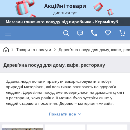
Магазин глиняного посуду від виробника - КерамКлуб
Товари та послуги
Дерев'яна посуд для дому, кафе, ре
Дерев'яна посуд для дому, кафе, ресторану
Здавна люди почали прагнути використовувати в побуті
природні матеріали, які позитивно впливають на здоров'я
людини. Дерев'яна посуд вже повернулася на домашні кухні і
в ресторани, хоча раніше її можна було зустріти лише у
людей старшого покоління. Дерево – матеріал «живий»,
створений самою природою, він не містить шкідливих
Показати все
речовин, канцерогенів і металів. До того ж корисна
властивість дерева – воно не окислюється, не надає
продуктам специфічного металевий або пластмасовий