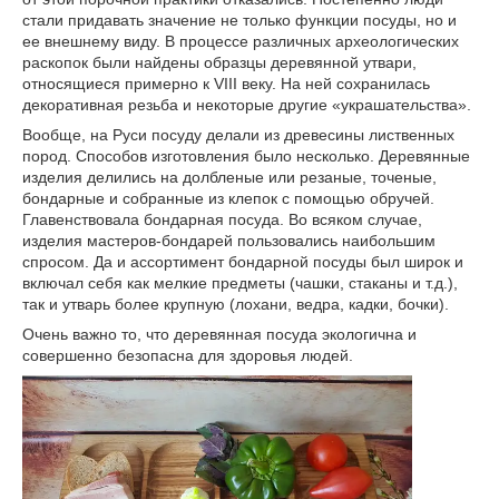
стали придавать значение не только функции посуды, но и
ее внешнему виду. В процессе различных археологических
раскопок были найдены образцы деревянной утвари,
относящиеся примерно к VIII веку. На ней сохранилась
декоративная резьба и некоторые другие «украшательства».
Вообще, на Руси посуду делали из древесины лиственных
пород. Способов изготовления было несколько. Деревянные
изделия делились на долбленые или резаные, точеные,
бондарные и собранные из клепок с помощью обручей.
Главенствовала бондарная посуда. Во всяком случае,
изделия мастеров-бондарей пользовались наибольшим
спросом. Да и ассортимент бондарной посуды был широк и
включал себя как мелкие предметы (чашки, стаканы и т.д.),
так и утварь более крупную (лохани, ведра, кадки, бочки).
Очень важно то, что деревянная посуда экологична и
совершенно безопасна для здоровья людей.