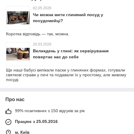
02.05.2026
Чи можна мити глиняний посуд у
посудомийці?
Коротка відповідь — так, можна.
20.03.2026
Великдень у глині: як сервірування
повертає нас до себе
Ще наші бабусі випікали паски у глиняних формах, готували
святкові страви у печі та подавали їх у простому, але живому
посуді.
Про нас
99% позитивних з 150 відгуків за рік
Працює з 25.05.2016
м. Київ