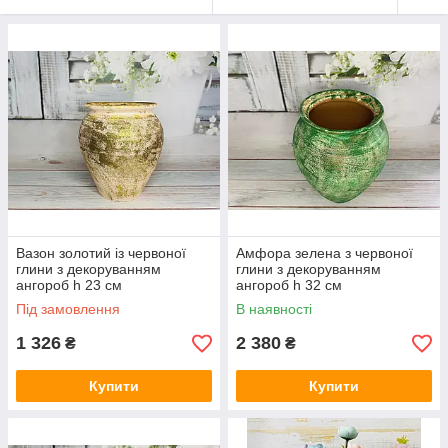
Вазон золотий із червоної
Амфора зелена з червоної
глини з декоруванням
глини з декоруванням
ангороб h 23 см
ангороб h 32 см
Під замовлення
В наявності
1 326
2 380
₴
₴
Купити
Купити