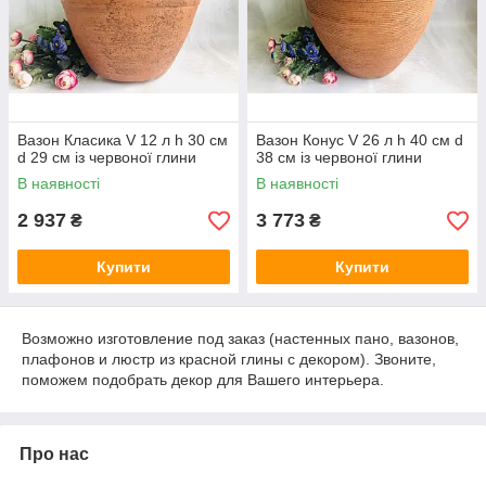
Вазон Класика V 12 л h 30 см
Вазон Конус V 26 л h 40 см d
d 29 см із червоної глини
38 см із червоної глини
В наявності
В наявності
2 937
3 773
₴
₴
Купити
Купити
Возможно изготовление под заказ (настенных пано, вазонов,
плафонов и люстр из красной глины с декором). Звоните,
поможем подобрать декор для Вашего интерьера.
Про нас