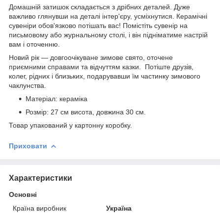
Домашній затишок складається з дрібних деталей. Дуже
важливо глянувши на деталі інтер'єру, усміхнутися. Керамічні
сувеніри обов'язково потішать вас! Помістіть сувенір на
письмовому або журнальному столі, і він підніматиме настрій
вам і оточенню.
Новий рік — довгоочікуване зимове свято, оточене
приємними справами та відчуттям казки. Потіште друзів,
колег, рідних і близьких, подарувавши їм частинку зимового
чаклунства.
Матеріал: кераміка
Розмір: 27 см висота, довжина 30 см.
Товар упакований у картонну коробку.
Приховати
Характеристики
Основні
Країна виробник
Україна