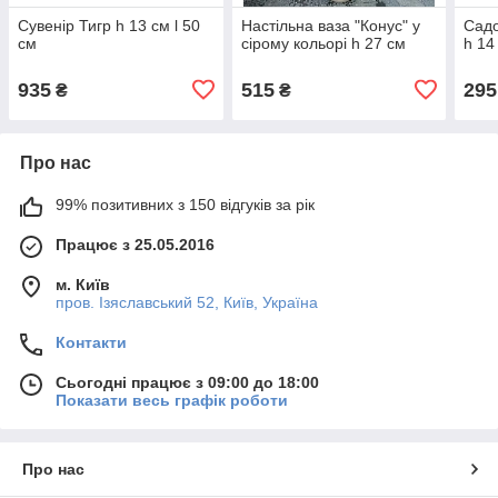
Сувенір Тигр h 13 см l 50
Настільна ваза "Конус" у
Садо
см
сірому кольорі h 27 см
h 14
935
515
295
₴
₴
Про нас
99% позитивних з 150 відгуків за рік
Працює з 25.05.2016
м. Київ
пров. Ізяславський 52, Київ, Україна
Контакти
Сьогодні працює з 09:00 до 18:00
Показати весь графік роботи
Про нас