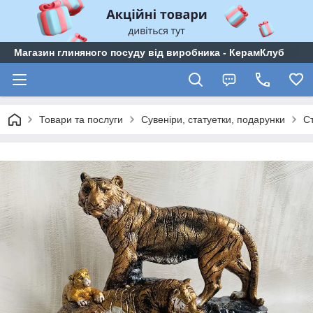
Магазин глиняного посуду від виробника - КерамКлуб
Товари та послуги
Сувеніри, статуетки, подарунки
Ст