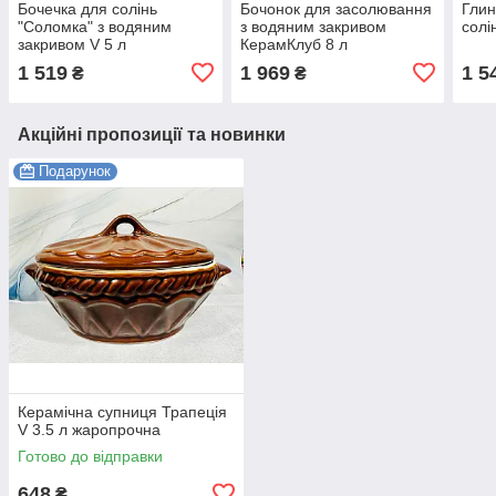
Бочечка для солінь
Бочонок для засолювання
Глин
"Соломка" з водяним
з водяним закривом
солі
закривом V 5 л
КерамКлуб 8 л
1 519
1 969
1 5
₴
₴
Акційні пропозиції та новинки
Подарунок
Керамічна супниця Трапеція
V 3.5 л жаропрочна
Готово до відправки
648
₴