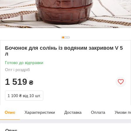
Бочонок для солінь із водяним закривом V 5
л
Готово до відправки
Опт і роздріб
1 519
₴
1 100 ₴
від 10 шт.
Опис
Характеристики
Доставка
Оплата
Умови п
Опис