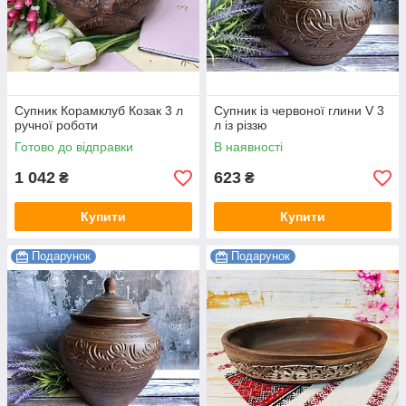
Супник Корамклуб Козак 3 л
Супник із червоної глини V 3
ручної роботи
л із різзю
Готово до відправки
В наявності
1 042
623
₴
₴
Купити
Купити
Подарунок
Подарунок