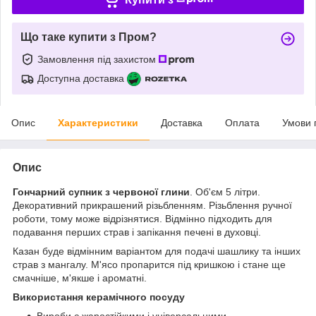
Що таке купити з Пром?
Замовлення під захистом
Доступна доставка
Опис
Характеристики
Доставка
Оплата
Умови 
Опис
Гончарний супник з червоної глини
. Об'єм 5 літри.
Декоративний прикрашений різьбленням. Різьблення ручної
роботи, тому може відрізнятися. Відмінно підходить для
подавання перших страв і запікання печені в духовці.
Казан буде відмінним варіантом для подачі шашлику та інших
страв з мангалу. М'ясо пропарится під кришкою і стане ще
смачніше, м'якше і ароматні.
Використання керамічного посуду
Вироби є жаростійкими і універсальними.