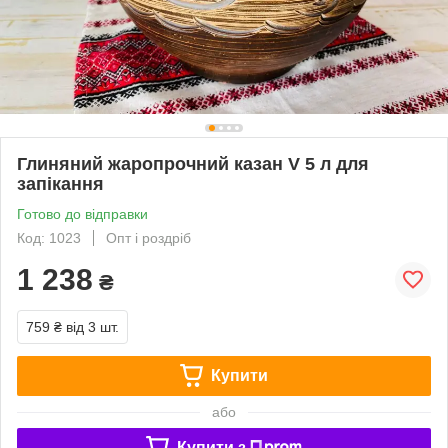
Глиняний жаропрочний казан V 5 л для
запікання
Готово до відправки
Код: 1023
Опт і роздріб
1 238
₴
759 ₴
від 3 шт.
Купити
або
Купити з