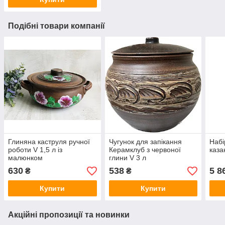
Подібні товари компанії
Глиняна каструля ручної
Чугунок для запікання
Набі
роботи V 1,5 л із
Керамклуб з червоної
каза
малюнком
глини V 3 л
630
538
5 8
₴
₴
Купити
Купити
Акційні пропозиції та новинки