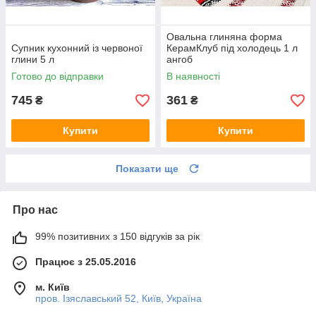
Овальна глиняна форма
Супник кухонний із червоної
КерамКлуб під холодець 1 л
глини 5 л
ангоб
Готово до відправки
В наявності
745
361
₴
₴
Купити
Купити
Показати ще
Про нас
99% позитивних з 150 відгуків за рік
Працює з 25.05.2016
м. Київ
пров. Ізяславський 52, Київ, Україна