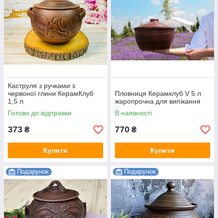
Каструля з ручками з
червоної глини КерамКлуб
Пловниця Керамклуб V 5 л
1,5 л
жаропрочна для випікання
Готово до відправки
В наявності
373
770
₴
₴
Купити
Купити
Подарунок
Подарунок