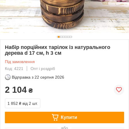
Набір порційних тарілок із натурального
дерева d 17 см, h 3 см
Під замовлення
Код: 4221
Опт і роздріб
Відправка з
22 серпня 2026
2 104
₴
1 852 ₴
від 2 шт.
Купити
або