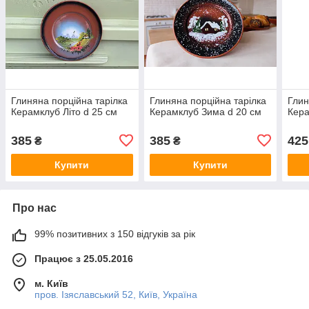
Глиняна порційна тарілка
Глиняна порційна тарілка
Глин
Керамклуб Літо d 25 см
Керамклуб Зима d 20 см
Кера
385
385
425
₴
₴
Купити
Купити
Про нас
99% позитивних з 150 відгуків за рік
Працює з 25.05.2016
м. Київ
пров. Ізяславський 52, Київ, Україна