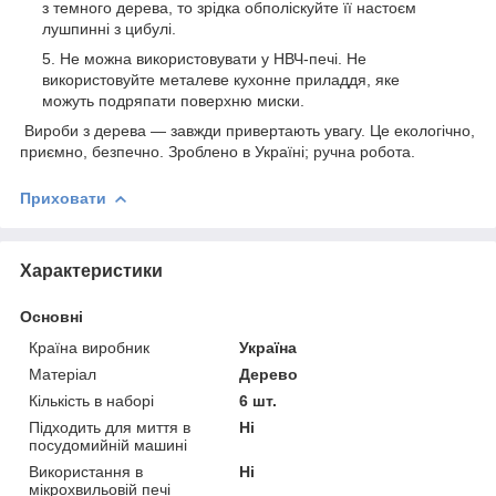
з темного дерева, то зрідка обполіскуйте її настоєм
лушпинні з цибулі.
Не можна використовувати у НВЧ-печі. Не
використовуйте металеве кухонне приладдя, яке
можуть подряпати поверхню миски.
Вироби з дерева — завжди привертають увагу. Це екологічно,
приємно, безпечно. Зроблено в Україні; ручна робота.
Приховати
Характеристики
Основні
Країна виробник
Україна
Матеріал
Дерево
Кількість в наборі
6 шт.
Підходить для миття в
Ні
посудомийній машині
Використання в
Ні
мікрохвильовій печі