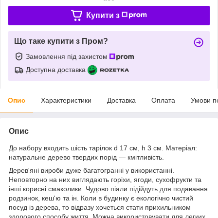
Купити з
Що таке купити з Пром?
Замовлення під захистом
Доступна доставка
Опис
Характеристики
Доставка
Оплата
Умови п
Опис
До набору входить шість тарілок d 17 см, h 3 см. Матеріал:
натуральне дерево твердих порід — кмітливість.
Дерев'яні вироби дуже багатогранні у використанні.
Неповторно на них виглядають горіхи, ягоди, сухофрукти та
інші корисні смаколики. Чудово піали підійдуть для подавання
родзинок, кеш'ю та ін. Коли в будинку є екологічно чистий
посуд із дерева, то відразу хочеться стати прихильником
здорового способу життя. Можна використовувати для легких