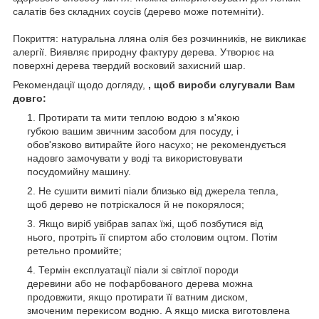
салатів без складних соусів (дерево може потемніти).
Покриття: натуральна лляна олія без розчинників, не викликає
алергії. Виявляє природну фактуру дерева. Утворює на
поверхні дерева твердий восковий захисний шар.
Рекомендації щодо догляду,
, щоб вироби слугували Вам
довго:
Протирати та мити теплою водою з м'якою
губкою вашим звичним засобом для посуду, і
обов'язково витирайте його насухо; не рекомендується
надовго замочувати у воді та використовувати
посудомийну машину.
Не сушити вимиті піали близько від джерела тепла,
щоб дерево не потріскалося й не покорялося;
Якщо виріб увібрав запах їжі, щоб позбутися від
нього, протріть її спиртом або столовим оцтом. Потім
ретельно промийте;
Термін експлуатації піали зі світлої породи
деревини або не пофарбованого дерева можна
продовжити, якщо протирати її ватним диском,
змоченим перекисом водню. А якщо миска виготовлена