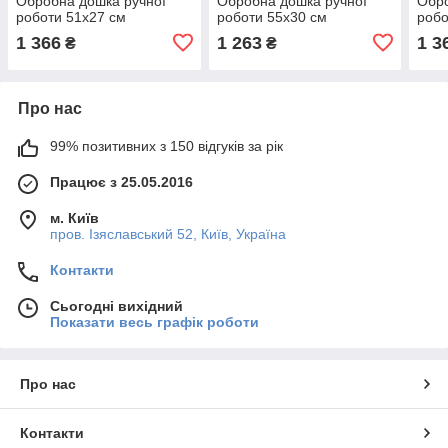
Обробна дошка ручної
Обробна дошка ручної
Обро
роботи 51х27 см
роботи 55х30 см
робо
1 366
1 263
1 3
₴
₴
Про нас
99% позитивних з 150 відгуків за рік
Працює з 25.05.2016
м. Київ
пров. Ізяславський 52, Київ, Україна
Контакти
Сьогодні вихідний
Показати весь графік роботи
Про нас
Контакти