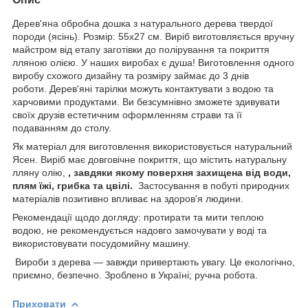
Дерев'яна обробна дошка з натурального дерева твердої
породи (ясінь). Розмір: 55х27 см. Виріб виготовляється вручну
майстром від етапу заготівки до полірування та покриття
лляною олією. У наших виробах є душа! Виготовлення одного
виробу схожого дизайну та розміру займає до 3 днів
роботи. Дерев'яні тарілки можуть контактувати з водою та
харчовими продуктами. Ви безсумнівно зможете здивувати
своїх друзів естетичним оформленням страви та її
подаванням до столу.
Як матеріал для виготовлення використовується натуральний
Ясен. Виріб має довговічне покриття, що містить натуральну
лляну олію,
, завдяки якому поверхня захищена від води,
плям їжі, грибка та цвілі.
Застосування в побуті природних
матеріалів позитивно впливає на здоров'я людини.
Рекомендації щодо догляду: протирати та мити теплою
водою, не рекомендується надовго замочувати у воді та
використовувати посудомийну машину.
Вироби з дерева — завжди привертають увагу. Це екологічно,
приємно, безпечно. Зроблено в Україні; ручна робота.
Приховати