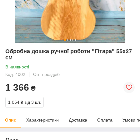
Обробна дошка ручної роботи "Гітара" 55х27
см
В наявності
Код: 4002
Опт і роздріб
1 366
₴
1 054 ₴
від 3 шт.
Опис
Характеристики
Доставка
Оплата
Умови п
Опис