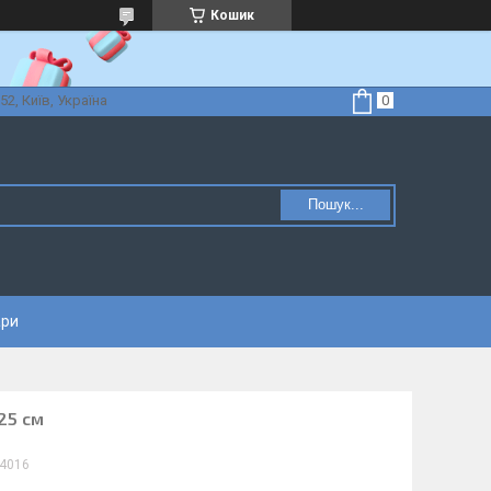
Кошик
52, Київ, Україна
Пошук...
ари
25 см
4016