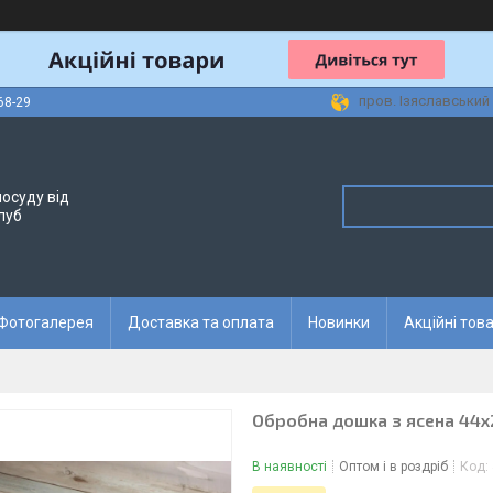
пров. Ізяславський 
68-29
осуду від
луб
Фотогалерея
Доставка та оплата
Новинки
Акційні тов
Обробна дошка з ясена 44х
В наявності
Оптом і в роздріб
Код: