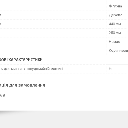
Фігурна
л
Дерево
а
440 мм
250 мм
Немає
Коричневи
ОВІ ХАРАКТЕРИСТИКИ
ть для миття в посудомийній машині
Ні
ація для замовлення
6 ₴