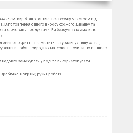
44х25 см. Виріб виготовляється вручну майстром від
ша! Виготовлення одного виробу схожого дизайну та
ою та харчовими продуктами. Ви безсумнівно зможете
у.
говічне покриття, що містить натуральну лляну олію,
,
ування в побуті природних матеріалів позитивно впливає
я надовго замочувати у воді та використовувати
Зроблено в Україні; ручна робота.