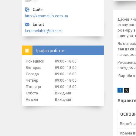
вайбер
http://keramclub.com.ua
Дерев'яна
етапу заг
розміру з
keramclubkr@ukr.net
здивувати
Як матері
завдяки 
Графік роботи
на здоро
Понеділок
09:00
18:00
Рекоменда
Вівторок
09:00
18:00
посудоми
Середа
09:00
18:00
Вироби з 
Четвер
09:00
18:00
Пʼятниця
09:00
18:00
Субота
Вихідний
Характ
Неділя
Вихідний
ОСНОВН
Виробни
Країна 