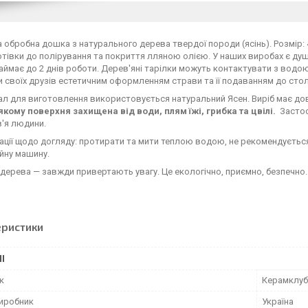
 обробна дошка з натурального дерева твердої породи (ясінь). Розмір: 
отівки до полірування та покриття лляною олією. У наших виробах є ду
аймає до 2 днів роботи. Дерев'яні тарілки можуть контактувати з вод
 своїх друзів естетичним оформленням страви та її подаванням до стол
ал для виготовлення використовується натуральний Ясен. Виріб має дов
якому поверхня захищена від води, плям їжі, грибка та цвілі.
Застос
в'я людини.
ції щодо догляду: протирати та мити теплою водою, не рекомендуєтьс
йну машину.
дерева — завжди привертають увагу. Це екологічно, приємно, безпечно. 
еристики
І
к
Керамклуб
виробник
Україна