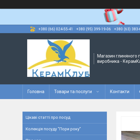
+380 (66) 024-55-41
+380 (95) 399-19-06
+380 (63) 383-
Магазин глиняного п
виробника - КерамК
Головна
Товари та послуги
Контакти
Цікаві статті про посуд
Колекція посуду "Пори року"