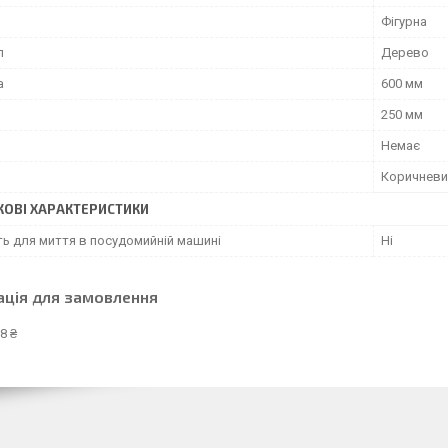
Фігурна
л
Дерево
а
600 мм
250 мм
Немає
Коричневи
ОВІ ХАРАКТЕРИСТИКИ
ть для миття в посудомийній машині
Ні
ація для замовлення
8 ₴