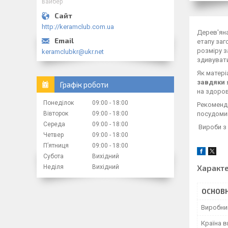
вайбер
http://keramclub.com.ua
Дерев'яна
етапу заг
розміру з
keramclubkr@ukr.net
здивувати
Як матері
завдяки 
Графік роботи
на здоро
Понеділок
09:00
18:00
Рекоменда
Вівторок
09:00
18:00
посудоми
Середа
09:00
18:00
Вироби з 
Четвер
09:00
18:00
Пʼятниця
09:00
18:00
Субота
Вихідний
Характ
Неділя
Вихідний
ОСНОВН
Виробни
Країна 