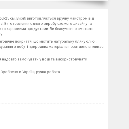
60х25 см. Виріб виготовляється вручну майстром від
ша! Виготовлення одного виробу схожого дизайну та
ою та харчовими продуктами. Ви безсумнівно зможете
у.
говічне покриття, що містить натуральну лляну олію,
,
ування в побуті природних матеріалів позитивно впливає
я надовго замочувати у воді та використовувати
Зроблено в Україні; ручна робота.