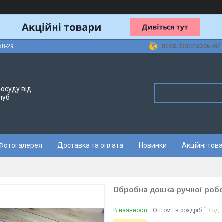
пров. Ізяславський 
68-29
осуду від
луб
Фотогалерея
Доставка та оплата
Новинки
Акційні тов
Обробна дошка ручної робо
В наявності
Оптом і в роздріб
Код: