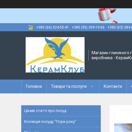
+380 (66) 024-55-41
+380 (95) 399-19-06
+380 (63) 383-
Магазин глиняного п
виробника - КерамК
Головна
Товари та послуги
Контакти
Цікаві статті про посуд
Колекція посуду "Пори року"