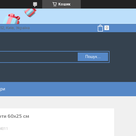
Кошик
52, Київ, Україна
Пошук...
ари
ти 60х25 см
4011