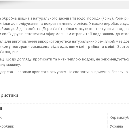
 обробна дошка з натурального дерева твердої породи (ясінь). Розмір: 
отівки до полірування та покриття лляною олією. У наших виробах є ду
аймає до 3 днів роботи. Дерев'яні тарілки можуть контактувати з вод
 своїх друзів естетичним оформленням страви та її подаванням до стол
ал для виготовлення використовується натуральний Ясен. Виріб має дов
якому поверхня захищена від води, плям їжі, грибка та цвілі.
Застос
в'я людини.
ції щодо догляду: протирати та мити теплою водою, не рекомендуєтьс
йну машину.
дерева — завжди привертають увагу. Це екологічно, приємно, безпечно. 
еристики
І
к
Керамклуб
виробник
Україна