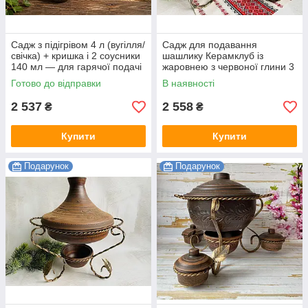
Садж з підігрівом 4 л (вугілля/
Садж для подавання
свічка) + кришка і 2 соусники
шашлику Керамклуб із
140 мл — для гарячої подачі
жаровнею з червоної глини 3
л
Готово до відправки
В наявності
2 537
2 558
₴
₴
Купити
Купити
Подарунок
Подарунок