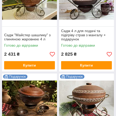
Садж 4 л для подачі та
Садж "Майстер шашлику" з
підігріву страв з мангалу +
глиняною жаровнею 4 л
подарунок
Готово до відправки
Готово до відправки
2 431
2 825
₴
₴
Купити
Купити
Подарунок
Подарунок