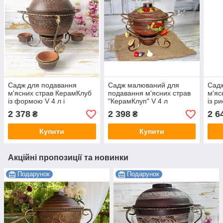
Садж для подавання
Садж малюваний для
Садж
м'ясних страв КерамКлуб
подавання м'ясних страв
м'яс
із формою V 4 л і
"КерамКлуп" V 4 л
із р
соусниками V 150 мл
3 л 
2 378
2 398
2 6
₴
₴
КерамКлуб
мл
Купити
Купити
Акційні пропозиції та новинки
Подарунок
Подарунок