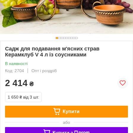
Садж для подавання м'ясних страв
Керамклуб V 4 л із соусниками
В наявності
Код: 2704
Опт і роздріб
2 414
₴
1 650 ₴
від 3 шт.
Купити
або
Купити з