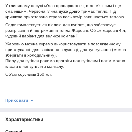
У глиняному посуді м'ясо пропарюється, стає м'якшим і ще
смачнішим. Червона глина дуже довго тримає тепло. Під
кришкою приготована страва весь вечір залишається теплою.
Садж комплектується піалою для вугілля, що забезпечує
розігрівання й підтримання тепла Жаровні. Об'єм жаровні 4 л,
чудовий варіант для великої компанії.
Жаровню можна окремо використовувати в повсякденному
приготуванні: для запікання в духовці, для тушкування (можна
зберігати в холодильнику).
Піалу для вугілля радимо прогріти над вугіллям і потім можна
класти в неї вугілля з мангалу.
Об'єм соусників 150 мл.
Приховати
Характеристики
Основні