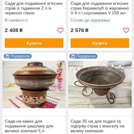
Садж для подавання м'ясних
Садж для подавання м'ясних
страв із таджином 2 л із
страв Керамклуб із жаровнею
червоної глини
V 4 л і соусниками V 150 мл
В наявності
Готово до відправки
2 408
2 576
₴
₴
Купити
Купити
Подарунок
Подарунок
Садж на каміні для
Садж 35 см для подачі та
подавання шашлику для
підігріву страв з мангалу на
великої компанії 5 л
велику компанію