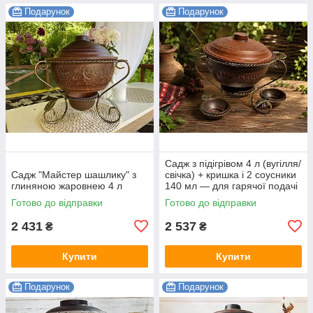
Подарунок
Подарунок
Садж з підігрівом 4 л (вугілля/
Садж "Майстер шашлику" з
свічка) + кришка і 2 соусники
глиняною жаровнею 4 л
140 мл — для гарячої подачі
Готово до відправки
Готово до відправки
2 431
2 537
₴
₴
Купити
Купити
Подарунок
Подарунок