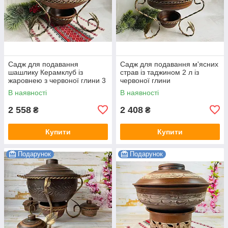
Садж для подавання
Садж для подавання м'ясних
шашлику Керамклуб із
страв із таджином 2 л із
жаровнею з червоної глини 3
червоної глини
л
В наявності
В наявності
2 558
2 408
₴
₴
Купити
Купити
Подарунок
Подарунок