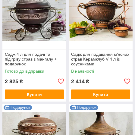
Садж 4 л для подачі та
Садж для подавання м'ясних
підігріву страв з мангалу +
страв Керамклуб V 4 л із
подарунок
соусниками
Готово до відправки
В наявності
2 825
2 414
₴
₴
Купити
Купити
Подарунок
Подарунок