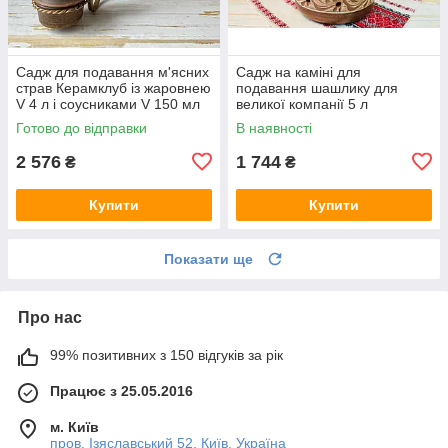
Садж для подавання м'ясних
Садж на каміні для
страв Керамклуб із жаровнею
подавання шашлику для
V 4 л і соусниками V 150 мл
великої компанії 5 л
Готово до відправки
В наявності
2 576
1 744
₴
₴
Купити
Купити
Показати ще
Про нас
99% позитивних з 150 відгуків за рік
Працює з 25.05.2016
м. Київ
пров. Ізяславський 52, Київ, Україна