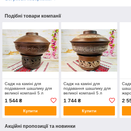
Подібні товари компанії
Садж на каміні для
Садж на каміні для
Садж
подавання шашлику для
подавання шашлику для
шашл
великої компанії 5 л
великої компанії 5 л
жаро
глин
1 544
1 744
2 5
₴
₴
Купити
Купити
Акційні пропозиції та новинки