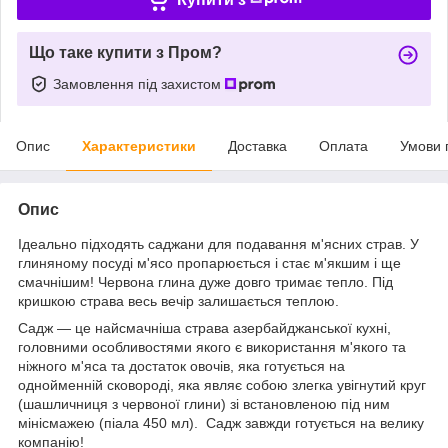
Що таке купити з Пром?
Замовлення під захистом
Опис
Характеристики
Доставка
Оплата
Умови 
Опис
Ідеально підходять саджани для подавання м'ясних страв. У
глиняному посуді м'ясо пропарюється і стає м'якшим і ще
смачнішим! Червона глина дуже довго тримає тепло. Під
кришкою страва весь вечір залишається теплою.
Садж — це найсмачніша страва азербайджанської кухні,
головними особливостями якого є використання м'якого та
ніжного м'яса та достаток овочів, яка готується на
однойменній сковороді, яка являє собою злегка увігнутий круг
(шашличниця з червоної глини) зі встановленою під ним
мінісмажею (піала 450 мл). Садж завжди готується на велику
компанію!