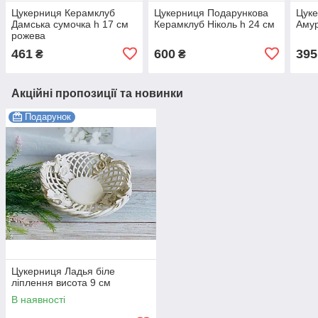
Цукерниця Керамклуб
Цукерниця Подарункова
Цуке
Дамська сумочка h 17 см
Керамклуб Ніколь h 24 см
Амур
рожева
461
600
395
₴
₴
Акційні пропозиції та новинки
Подарунок
Цукерниця Ладья біле
ліплення висота 9 см
В наявності