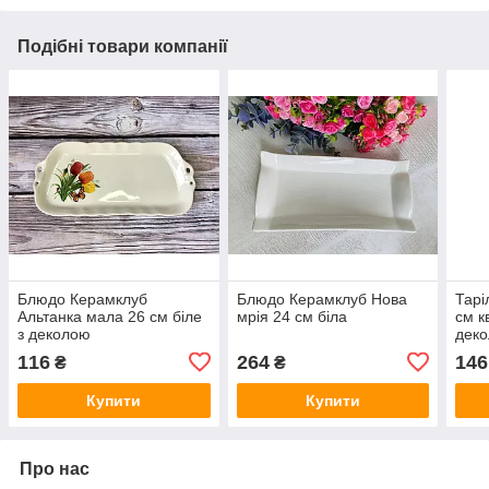
Подібні товари компанії
Блюдо Керамклуб
Блюдо Керамклуб Нова
Тарі
Альтанка мала 26 см біле
мрія 24 см біла
см к
з деколою
дек
116
264
146
₴
₴
Купити
Купити
Про нас