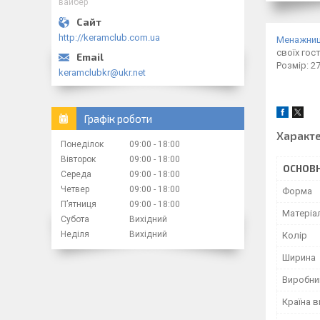
вайбер
http://keramclub.com.ua
Менажни
своїх гос
Розмір: 2
keramclubkr@ukr.net
Графік роботи
Характ
Понеділок
09:00
18:00
Вівторок
09:00
18:00
ОСНОВН
Середа
09:00
18:00
Четвер
09:00
18:00
Форма
Пʼятниця
09:00
18:00
Матеріа
Субота
Вихідний
Неділя
Вихідний
Колір
Ширина
Виробни
Країна 