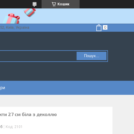
Кошик
52, Київ, Україна
Пошук...
ари
и 27 см біла з деколлю
іб
Код:
2101