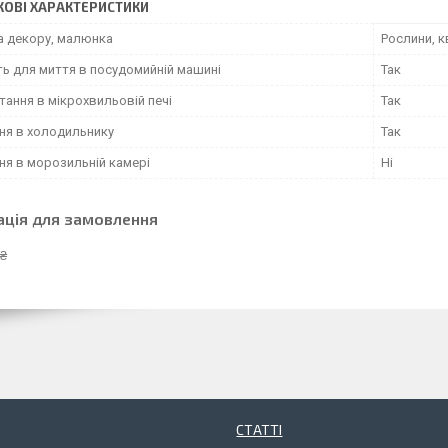
ОВІ ХАРАКТЕРИСТИКИ
а декору, малюнка
Рослини, к
ть для миття в посудомийній машині
Так
ання в мікрохвильовій печі
Так
ння в холодильнику
Так
ня в морозильній камері
Ні
ація для замовлення
 ₴
СТАТТІ