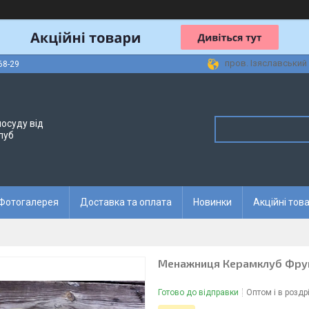
пров. Ізяславський 
68-29
осуду від
луб
Фотогалерея
Доставка та оплата
Новинки
Акційні тов
Менажниця Керамклуб Фрукт
Готово до відправки
Оптом і в роздр