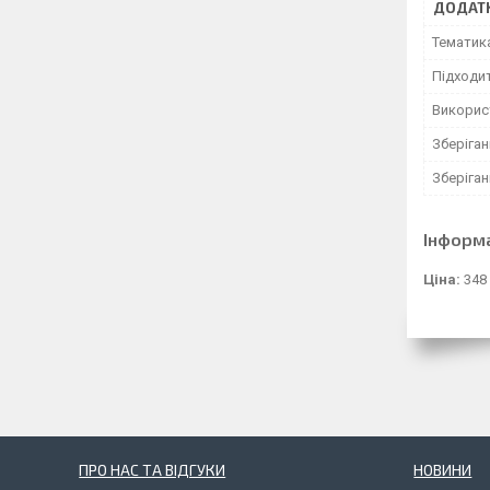
ДОДАТК
Тематик
Підходи
Використ
Зберіга
Зберіган
Інформ
Ціна:
348
ПРО НАС ТА ВІДГУКИ
НОВИНИ