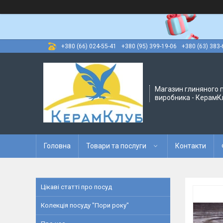
+380 (66) 024-55-41
+380 (95) 399-19-06
+380 (63) 383-
Магазин глиняного п
виробника - КерамК
Головна
Товари та послуги
Контакти
Цікаві статті про посуд
Колекція посуду "Пори року"