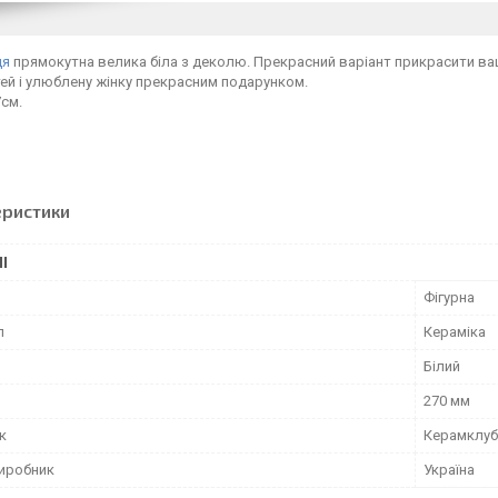
ця
прямокутна велика біла з деколю. Прекрасний варіант прикрасити ваш
тей і улюблену жінку прекрасним подарунком.
7см.
еристики
І
Фігурна
л
Кераміка
Білий
270 мм
к
Керамклуб
виробник
Україна