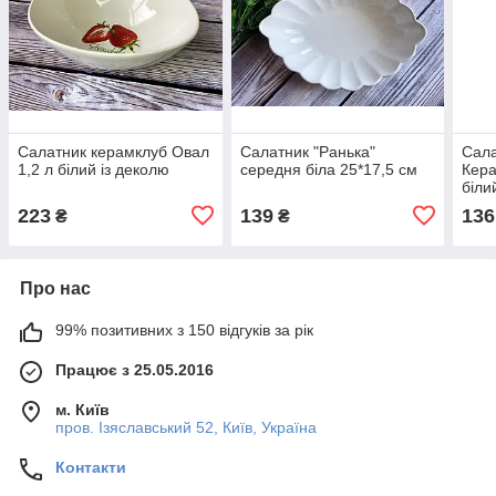
Салатник керамклуб Овал
Салатник "Ранька"
Сала
1,2 л білий із деколю
середня біла 25*17,5 см
Кера
біли
223
139
136
₴
₴
Про нас
99% позитивних з 150 відгуків за рік
Працює з 25.05.2016
м. Київ
пров. Ізяславський 52, Київ, Україна
Контакти