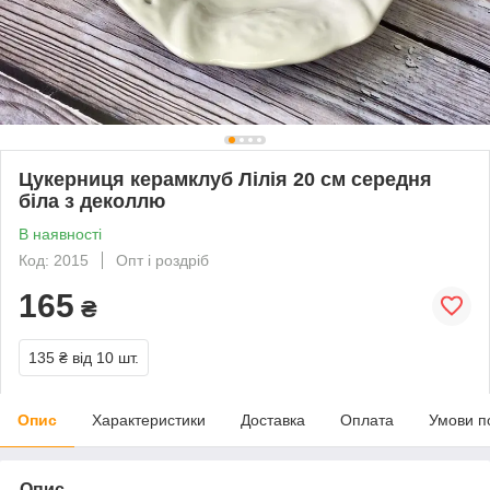
Цукерниця керамклуб Лілія 20 см середня
біла з деколлю
В наявності
Код: 2015
Опт і роздріб
165
₴
135 ₴
від 10 шт.
Опис
Характеристики
Доставка
Оплата
Умови п
Опис