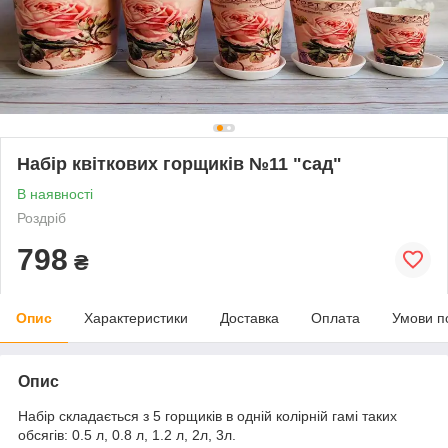
Набір квіткових горщиків №11 "сад"
В наявності
Роздріб
798
₴
Опис
Характеристики
Доставка
Оплата
Умови п
Опис
Набір складається з 5 горщиків в одній колірній гамі таких
обсягів: 0.5 л, 0.8 л, 1.2 л, 2л, 3л.