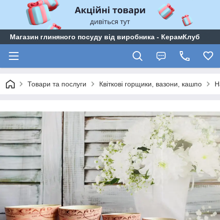
Магазин глиняного посуду від виробника - КерамКлуб
Товари та послуги
Квіткові горщики, вазони, кашпо
Н