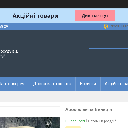
пров. Ізя
68-29
осуду від
луб
Фотогалерея
Доставка та оплата
Новинки
Акційні тов
Аромалампа Венеція
В наявності
Оптом і в роздріб