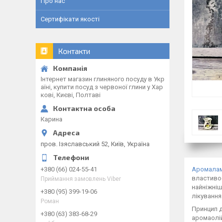
Про нас
Сертифікати якості
Контакти
Інтернет магазин глиняного посуду в Укр
аїні, купити посуд з червоної глини у Хар
кові, Києві, Полтаві
Карина
пров. Ізяславський 52, Київ, Україна
+380 (66) 024-55-41
Аромала
властиво
Приймання замовлень Viber
найніжніш
+380 (95) 399-19-06
лікування
Роман
Принцип д
+380 (63) 383-68-29
аромаолій