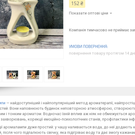
152 ₴
Показати оптові ціни
Компанія тимчасово не приймає з
повернення товару протягом 14 дн
мпи
— найдоступніший і найпопулярніший метод ароматерапії, найпростіши
стей. Вони наповнюють будинок неповторною атмосферою, створюють ч
им і тонким ароматом. Водночас їхній вплив аж ніяк не обмежується ар
 захворювань, корекції емоційно-психологічних станів, профілактики інф
ії аромалампи дуже простий: у чашу наливається вода, до неї додають кі
, після чого підпалюють свічку, яка підігріває воду та дає змогу кажа