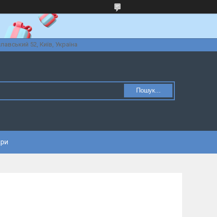
славський 52, Київ, Україна
Пошук...
ари