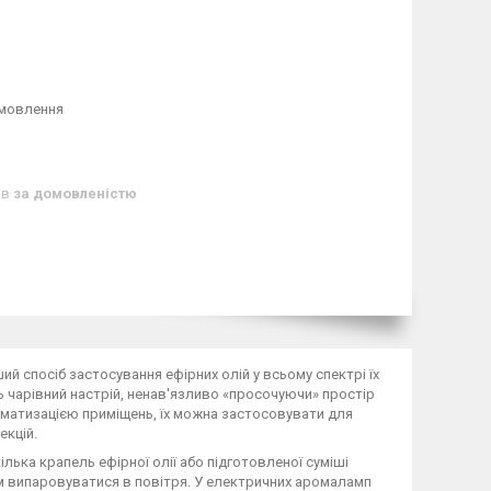
амовлення
ів
за домовленістю
й спосіб застосування ефірних олій у всьому спектрі їх
арівний настрій, ненав'язливо «просочуючи» простір
оматизацією приміщень, їх можна застосовувати для
екцій.
лька крапель ефірної олії або підготовленої суміші
нам випаровуватися в повітря. У електричних аромаламп