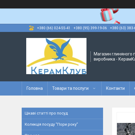
+380 (66) 024-55-41
+380 (95) 399-19-06
+380 (63) 383-
Магазин глиняного п
виробника - КерамК
Головна
Товари та послуги
Контакти
Цікаві статті про посуд
Колекція посуду "Пори року"