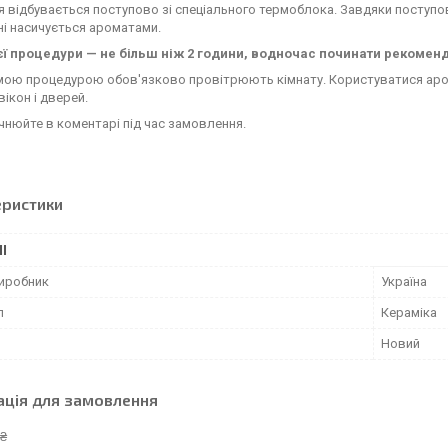
я відбувається поступово зі спеціального термоблока. Завдяки поступо
і насичується ароматами.
єї процедури — не більш ніж 2 години, водночас починати рекоменд
мою процедурою обов'язково провітрюють кімнату. Користуватися аром
вікон і дверей.
чнюйте в коментарі під час замовлення.
еристики
І
виробник
Україна
л
Кераміка
Новий
ація для замовлення
 ₴