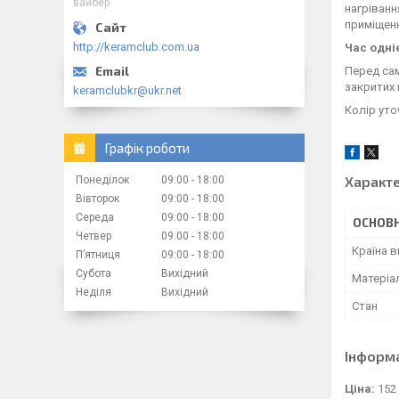
вайбер
нагріванн
приміщенн
http://keramclub.com.ua
Час одні
Перед са
закритих 
keramclubkr@ukr.net
Колір уто
Графік роботи
Характ
Понеділок
09:00
18:00
Вівторок
09:00
18:00
Середа
09:00
18:00
ОСНОВН
Четвер
09:00
18:00
Країна 
Пʼятниця
09:00
18:00
Субота
Вихідний
Матеріа
Неділя
Вихідний
Стан
Інформ
Ціна:
152