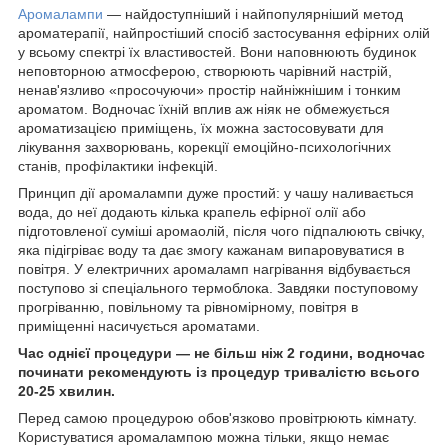
Аромалампи
— найдоступніший і найпопулярніший метод
ароматерапії, найпростіший спосіб застосування ефірних олій
у всьому спектрі їх властивостей. Вони наповнюють будинок
неповторною атмосферою, створюють чарівний настрій,
ненав'язливо «просочуючи» простір найніжнішим і тонким
ароматом. Водночас їхній вплив аж ніяк не обмежується
ароматизацією приміщень, їх можна застосовувати для
лікування захворювань, корекції емоційно-психологічних
станів, профілактики інфекцій.
Принцип дії аромалампи дуже простий: у чашу наливається
вода, до неї додають кілька крапель ефірної олії або
підготовленої суміші аромаолій, після чого підпалюють свічку,
яка підігріває воду та дає змогу кажанам випаровуватися в
повітря. У електричних аромаламп нагрівання відбувається
поступово зі спеціального термоблока. Завдяки поступовому
прогріванню, повільному та рівномірному, повітря в
приміщенні насичується ароматами.
Час однієї процедури — не більш ніж 2 години, водночас
починати рекомендують із процедур тривалістю всього
20-25 хвилин.
Перед самою процедурою обов'язково провітрюють кімнату.
Користуватися аромалампою можна тільки, якщо немає