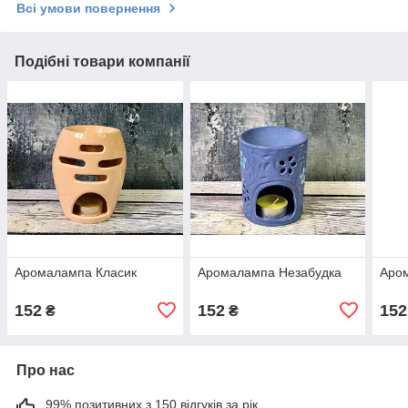
Всі умови повернення
Подібні товари компанії
Аромалампа Класик
Аромалампа Незабудка
Аро
152
152
152
₴
₴
Про нас
99% позитивних з 150 відгуків за рік