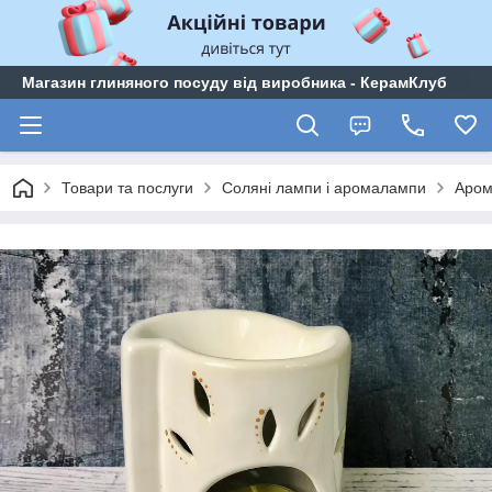
Магазин глиняного посуду від виробника - КерамКлуб
Товари та послуги
Соляні лампи і аромалампи
Аро