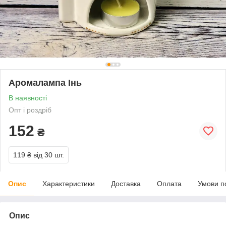
Аромалампа Інь
В наявності
Опт і роздріб
152
₴
119 ₴
від 30 шт.
Опис
Характеристики
Доставка
Оплата
Умови п
Опис