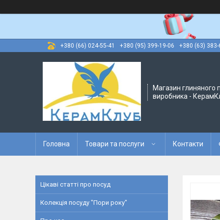
+380 (66) 024-55-41
+380 (95) 399-19-06
+380 (63) 383-
Магазин глиняного п
виробника - КерамК
Головна
Товари та послуги
Контакти
Цікаві статті про посуд
Колекція посуду "Пори року"