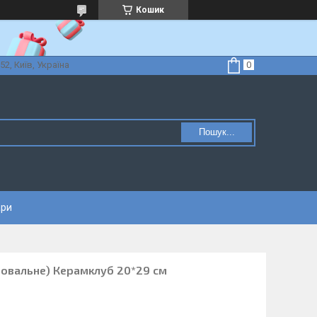
Кошик
52, Київ, Україна
Пошук...
ари
е овальне) Керамклуб 20*29 см