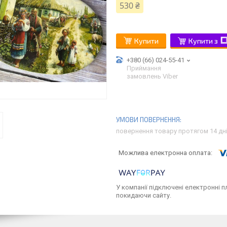
530 ₴
Купити
Купити з
+380 (66) 024-55-41
Приймання
замовлень Viber
повернення товару протягом 14 дн
У компанії підключені електронні п
покидаючи сайту.