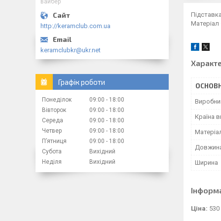
вайбер
Підставка
Матеріал 
http://keramclub.com.ua
keramclubkr@ukr.net
Характ
Графік роботи
ОСНОВН
Понеділок
09:00
18:00
Виробни
Вівторок
09:00
18:00
Країна 
Середа
09:00
18:00
Четвер
09:00
18:00
Матеріа
Пʼятниця
09:00
18:00
Довжин
Субота
Вихідний
Неділя
Вихідний
Ширина
Інформ
Ціна:
530