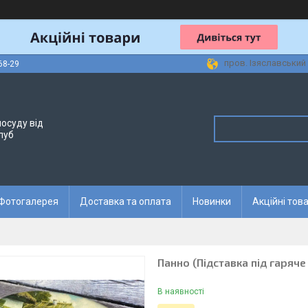
пров. Ізяславський 
68-29
осуду від
луб
Фотогалерея
Доставка та оплата
Новинки
Акційні тов
Панно (Підставка під гаряч
В наявності