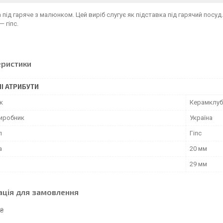
 під гаряче з малюнком. Цей виріб слугує як підставка під гарячий посуд.
— гіпс.
еристики
І АТРИБУТИ
к
Керамклуб
виробник
Україна
л
Гіпс
а
20 мм
29 мм
ація для замовлення
 ₴