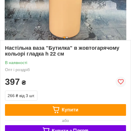
Настільна ваза "Бутилка" в жовтогарячому
кольорі гладка h 22 см
В наявності
Опт і роздріб
397
₴
266 ₴
від 3 шт.
Купити
або
Купити з