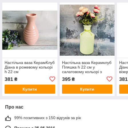
Настільна ваза КерамКлуб
Настільна ваза Керамклуб
Наст
Діана в рожевому кольорі
Пляшка h 22 см у
Діан
h 22 см
салатовому кольорі з
візе
розписом
381
395
381
₴
₴
Купити
Купити
Про нас
99% позитивних з 150 відгуків за рік
Працює з 25.05.2016