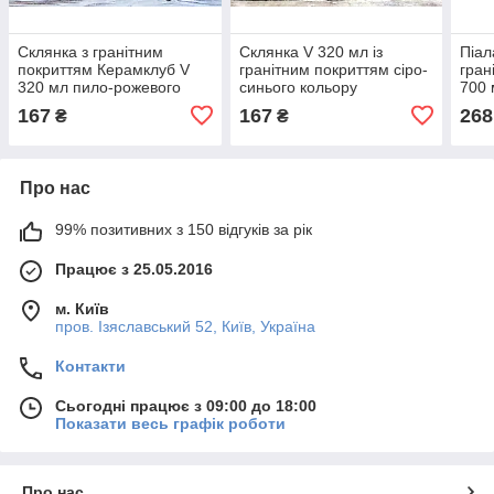
Склянка з гранітним
Склянка V 320 мл із
Піал
покриттям Керамклуб V
гранітним покриттям сіро-
гран
320 мл пило-рожевого
синього кольору
700 
кольору
коль
167
167
268
₴
₴
Про нас
99% позитивних з 150 відгуків за рік
Працює з 25.05.2016
м. Київ
пров. Ізяславський 52, Київ, Україна
Контакти
Сьогодні працює з 09:00 до 18:00
Показати весь графік роботи
Про нас