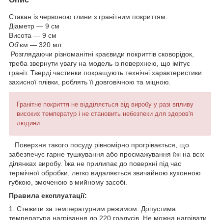
Стакан із червоною глини з гранітним покриттям.
Діаметр — 9 см
Висота — 9 см
Об'єм — 320 мл
Розглядаючи різноманітні краєвиди покриттів сковорідок,
треба звернути увагу на модель із поверхнею, що імітує
граніт. Тверді частинки покращують технічні характеристики
захисної плівки, роблять її довговічною та міцною.
Гранітне покриття не відділяється від виробу у разі впливу
високих температур і не становить небезпеки для здоров'я
людини.
Поверхня такого посуду рівномірно прогрівається, що
забезпечує гарне тушкування або просмажування їжі на всіх
ділянках виробу. Їжа не прилипає до поверхні під час
термічної обробки, легко видаляється звичайною кухонною
губкою, змоченою в мийному засобі.
Правила експлуатації:
1. Стежити за температурним режимом. Допустима
температура нагрівання до 220 градусів. Не можна нагрівати