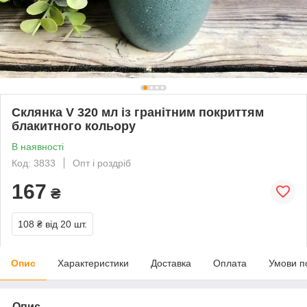
Склянка V 320 мл із гранітним покриттям
блакитного кольору
В наявності
Код: 3833
Опт і роздріб
167
₴
108 ₴
від 20 шт.
Опис
Характеристики
Доставка
Оплата
Умови п
Опис