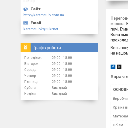
вайбер
http://keramclub.com.ua
Перегоно
молока.
keramclubkr@ukr.net
печі. Гл
Вона вмі
прохолод
Графік роботи
Весь посу
на нашом
Понеділок
09:00
18:00
Вівторок
09:00
18:00
Середа
09:00
18:00
Характ
Четвер
09:00
18:00
Пʼятниця
09:00
18:00
Субота
Вихідний
ОСНОВН
Неділя
Вихідний
Виробни
Країна 
Матеріа
Об`єм