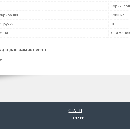
Коричневи
закривання
Кришка
ть ручки
Ні
ення
Для молок
ація для замовлення
 ₴
СТАТТІ
Статті