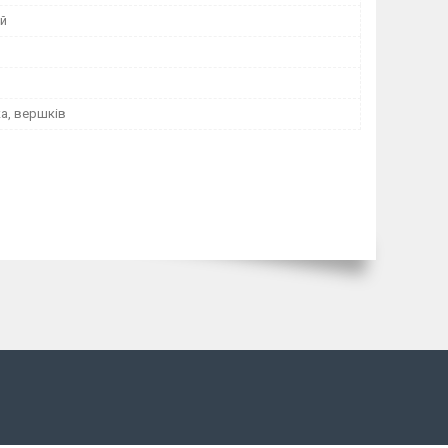
й
а, вершків