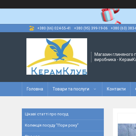
+380 (66) 024-55-41
+380 (95) 399-19-06
+380 (63) 383-
Магазин глиняного п
виробника - КерамК
Головна
Товари та послуги
Контакти
Цікаві статті про посуд
Колекція посуду "Пори року"