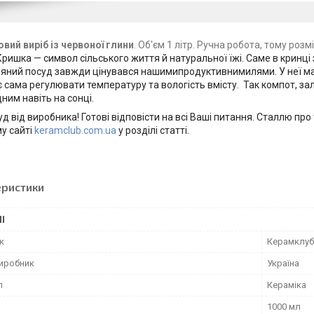
вий виріб із червоної глини
. Об'єм 1 літр. Ручна робота, тому роз
Кришка — символ сільського життя й натуральної їжі. Саме в кринці
иняний посуд завжди цінувався нашимипродуктивнимилями. У неї ма
є сама регулювати температуру та вологість вмісту. Так компот, з
ним навіть на сонці.
д від виробника! Готові відповісти на всі Ваші питання. Сталлю про
у сайті
keramclub.com.ua
у розділі статті.
еристики
І
к
Керамклуб
виробник
Україна
л
Кераміка
1000 мл