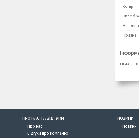
Колір
Спосіб 
Наявніс
Признач
Інформ
Ціна:
310
ПРО НАС ТА ВІДГУКИ
НОВИНИ
Про нас
Новини
Відгуки про компанію