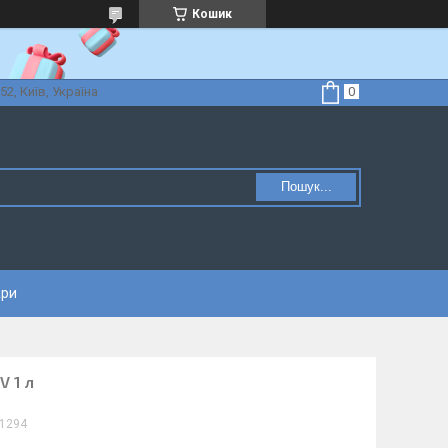
Кошик
52, Київ, Україна
Пошук...
ари
V 1 л
1294