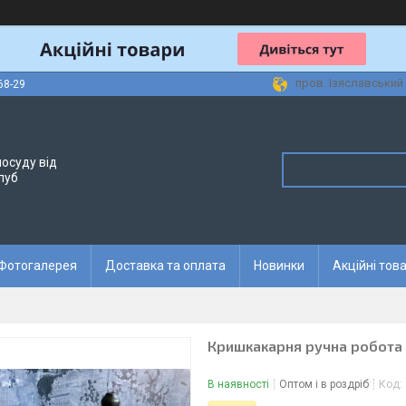
пров. Ізяславський 
68-29
осуду від
луб
Фотогалерея
Доставка та оплата
Новинки
Акційні тов
Кришкакарня ручна робота 
В наявності
Оптом і в роздріб
Код: