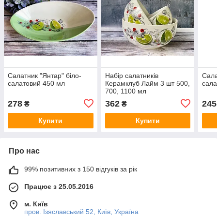
Салатник "Янтар" біло-
Набір салатників
Сала
салатовий 450 мл
Керамклуб Лайм 3 шт 500,
сала
700, 1100 мл
278
362
245
₴
₴
Купити
Купити
Про нас
99% позитивних з 150 відгуків за рік
Працює з 25.05.2016
м. Київ
пров. Ізяславський 52, Київ, Україна