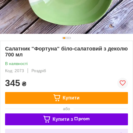
Салатник "Фортуна" біло-салатовий з деколю
700 мл
В наявності
Код: 2073
Роздріб
345
₴
Купити
або
Купити з