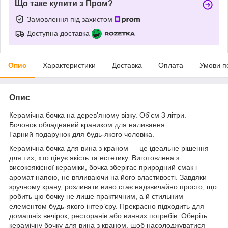
Що таке купити з Пром?
Замовлення під захистом
Доступна доставка
Опис
Характеристики
Доставка
Оплата
Умови п
Опис
Керамічна бочка на дерев'яному візку. Об'єм 3 літри.
Бочонок обладнаний краником для наливання.
Гарний подарунок для будь-якого чоловіка.
Керамічна бочка для вина з краном — це ідеальне рішення
для тих, хто цінує якість та естетику. Виготовлена з
високоякісної кераміки, бочка зберігає природний смак і
аромат напою, не впливаючи на його властивості. Завдяки
зручному крану, розливати вино стає надзвичайно просто, що
робить цю бочку не лише практичним, а й стильним
елементом будь-якого інтер’єру. Прекрасно підходить для
домашніх вечірок, ресторанів або винних погребів. Оберіть
керамічну бочку для вина з краном, щоб насолоджуватися