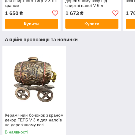
для спиртного Тигр V 3 л з
дерев'яному возу під
возі
краном
спиртні напої V 6 л
виноградна лоза
1 650
1 673
1 7
₴
₴
Купити
Купити
Акційні пропозиції та новинки
Керамічний бочонок з краном
декор ГЕРБ V 3 л для напоїв
на дерев'яному возі
В наявності