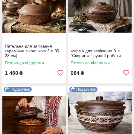
Пательня для запікання
керамічна з кришкою 3 л (Ø
Форма для запікання 3 л
28 см)
“Скоринка” ручної роботи
Готово до відправки
Готово до відправки
1 460
984
₴
₴
Подарунок
Подарунок