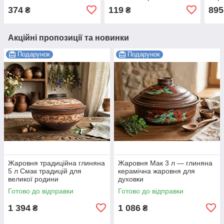
запі
374
119
895
₴
₴
Акційні пропозиції та новинки
Подарунок
Подарунок
Жаровня традиційна глиняна
Жаровня Мак 3 л — глиняна
5 л Смак традицій для
керамічна жаровня для
великої родини
духовки
Готово до відправки
Готово до відправки
1 394
1 086
₴
₴