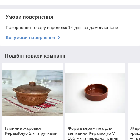
Умови повернення
Повернення товару впродовж 14 днів за домовленістю
Всі умови повернення
Подібні товари компанії
Глиняна жаровня
Форма керамічна для
Жаро
КерамКлуб 2 л із ручками
запікання Керамклуб V
криш
185 мл із червоної глини
– тр