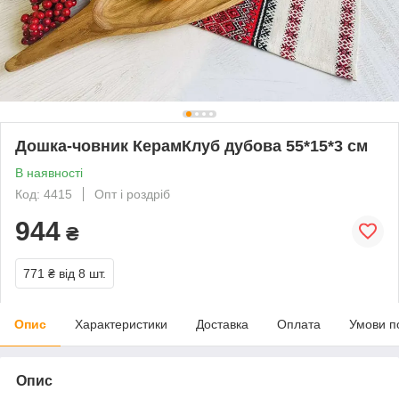
Дошка-човник КерамКлуб дубова 55*15*3 см
В наявності
Код: 4415
Опт і роздріб
944
₴
771 ₴
від 8 шт.
Опис
Характеристики
Доставка
Оплата
Умови п
Опис