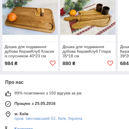
Дошка для подавання
Дошка для подавання
Дошк
дубова КерамКлуб Класик
дубова КерамКлуб Гітара
Кера
із соусником 40*23 см
35*18 см
39*2
984
880
684
₴
₴
Про нас
99% позитивних з 150 відгуків за рік
Працює з 25.05.2016
м. Київ
пров. Ізяславський 52, Київ, Україна
Контакти