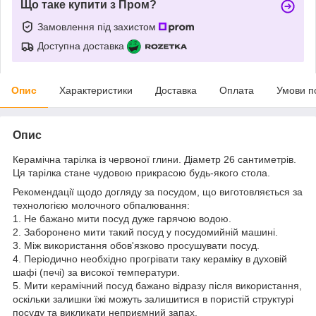
Що таке купити з Пром?
Замовлення під захистом
Доступна доставка
Опис
Характеристики
Доставка
Оплата
Умови п
Опис
Керамічна тарілка із червоної глини. Діаметр 26 сантиметрів.
Ця тарілка стане чудовою прикрасою будь-якого стола.
Рекомендації щодо догляду за посудом, що виготовляється за
технологією молочного обпалювання:
1. Не бажано мити посуд дуже гарячою водою.
2. Заборонено мити такий посуд у посудомийній машині.
3. Між використання обов'язково просушувати посуд.
4. Періодично необхідно прогрівати таку кераміку в духовій
шафі (печі) за високої температури.
5. Мити керамічний посуд бажано відразу після використання,
оскільки залишки їжі можуть залишитися в пористій структурі
посуду та викликати неприємний запах.