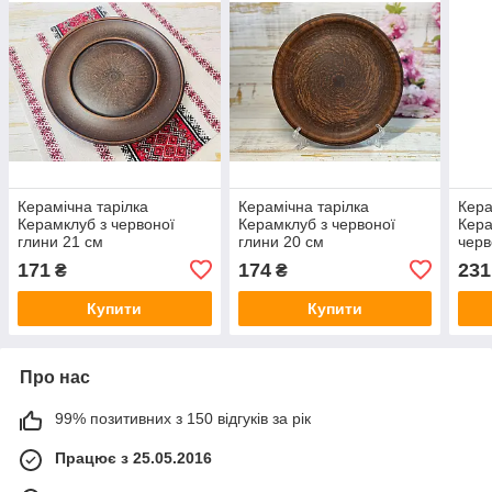
Керамічна тарілка
Керамічна тарілка
Кера
Керамклуб з червоної
Керамклуб з червоної
Кера
глини 21 см
глини 20 см
черв
блак
171
174
231
₴
₴
Купити
Купити
Про нас
99% позитивних з 150 відгуків за рік
Працює з 25.05.2016