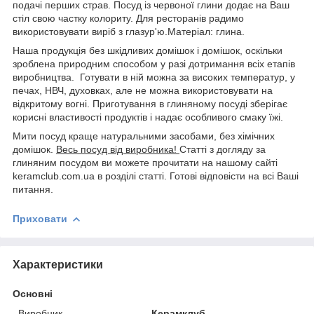
подачі перших страв. Посуд із червоної глини додає на Ваш
стіл свою частку колориту. Для ресторанів радимо
використовувати виріб з глазур'ю.Матеріал: глина.
Наша продукція без шкідливих домішок і домішок, оскільки
зроблена природним способом у разі дотримання всіх етапів
виробництва. Готувати в ній можна за високих температур, у
печах, НВЧ, духовках, але не можна використовувати на
відкритому вогні. Приготування в глиняному посуді зберігає
корисні властивості продуктів і надає особливого смаку їжі.
Мити посуд краще натуральними засобами, без хімічних
домішок.
Весь посуд від виробника!
Статті з догляду за
глиняним посудом ви можете прочитати на нашому сайті
keramclub.com.ua в розділі статті. Готові відповісти на всі Ваші
питання.
Приховати
Характеристики
Основні
Виробник
Керамклуб