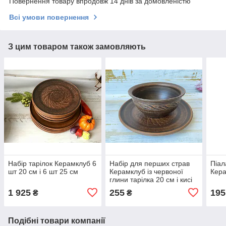
Повернення товару впродовж 14 днів за домовленістю
Всі умови повернення
З цим товаром також замовляють
Набір тарілок Керамклуб 6
Набір для перших страв
Піал
шт 20 см і 6 шт 25 см
Керамклуб із червоної
Кера
глини тарілка 20 см і кисі
400 мл
1 925
255
195
₴
₴
Подібні товари компанії