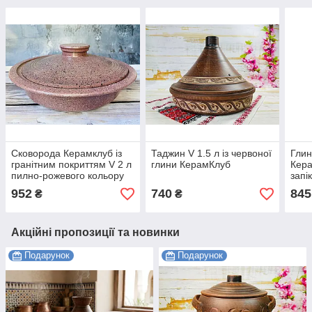
Сковорода Керамклуб із
Таджин V 1.5 л із червоної
Глин
гранітним покриттям V 2 л
глини КерамКлуб
Кера
пилно-рожевого кольору
запі
952
740
845
₴
₴
Акційні пропозиції та новинки
Подарунок
Подарунок