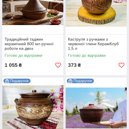
Традиційний таджин
Каструля з ручками з
керамічний 800 мл ручної
червоної глини КерамКлуб
роботи на двох
1,5 л
Готово до відправки
Готово до відправки
1 055
373
₴
₴
Подарунок
Подарунок