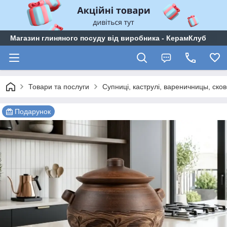
Магазин глиняного посуду від виробника - КерамКлуб
Товари та послуги
Супниці, каструлі, вареничницы, сков
Подарунок