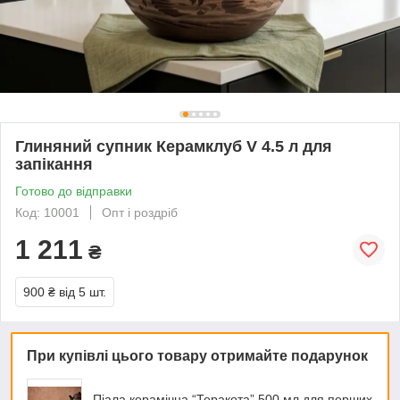
Глиняний супник Керамклуб V 4.5 л для
запікання
Готово до відправки
Код: 10001
Опт і роздріб
1 211
₴
900 ₴
від 5 шт.
При купівлі цього товару отримайте подарунок
Піала керамічна “Теракота” 500 мл для перших