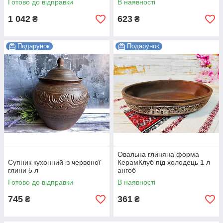
Готово до відправки
В наявності
1 042
623
₴
₴
Подарунок
Подарунок
Овальна глиняна форма
Супник кухонний із червоної
КерамКлуб під холодець 1 л
глини 5 л
ангоб
Готово до відправки
В наявності
745
361
₴
₴