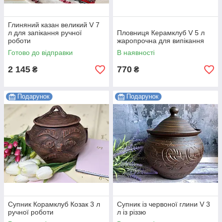
Глиняний казан великий V 7
л для запікання ручної
Пловниця Керамклуб V 5 л
роботи
жаропрочна для випікання
Готово до відправки
В наявності
2 145
770
₴
₴
Подарунок
Подарунок
Супник Корамклуб Козак 3 л
Супник із червоної глини V 3
ручної роботи
л із різзю