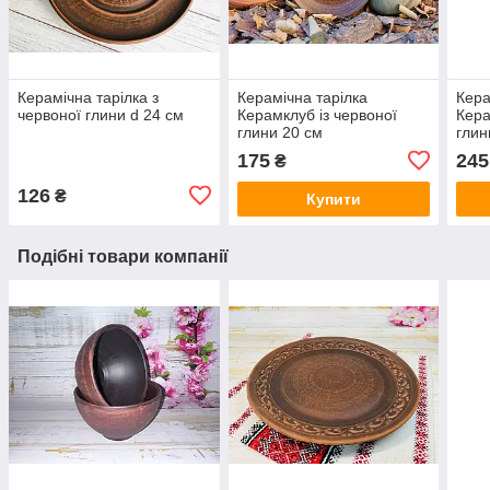
Керамічна тарілка з
Керамічна тарілка
Кера
червоної глини d 24 см
Керамклуб із червоної
Кера
глини 20 см
глин
175
245
₴
126
₴
Купити
Подібні товари компанії