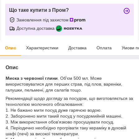
Що таке купити з Пром?
Замовлення під захистом
Доступна доставка
Опис
Характеристики
Доставка
Оплата
Умови п
Опис
Миска з червоної глини
. Об'єм 500 мл. Може
використовуватися для перших страв, під плов, вареніки,
галушки, пельмені, для салатів тощо.
Рекомендації щодо догляду за посудом, що виготовляється за
технологією молочного обпалювання:
1. Не бажано мити посуд дуже гарячою водою.
2. Заборонено мити такий посуд у посудомийній машині.
3. Між використання обов'язково просушувати посуд.
4. Періодично необхідно прогрівати таку кераміку в духовій
шафі (печі) за високої температури.