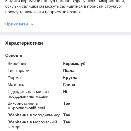
5. Мити керамічний посуд бажано відразу після використання,
оскільки залишки їжі можуть залишитися в пористій структурі
посуду та викликати неприємний запах.
Приховати
Характеристики
Основні
Виробник
Керамклуб
Тип тарілки
Піала
Форма
Кругла
Матеріал
Глина
Підходить для миття в
Ні
посудомийній машині
Використання в
Так
мікрохвильовій печі
Зберігання в холодильнику
Так
Зберігання в морозильній
Так
камері