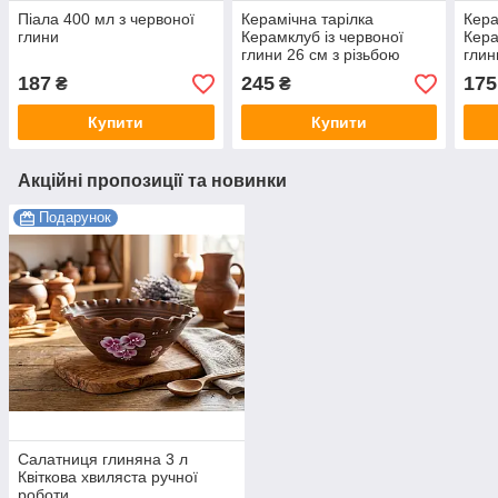
Піала 400 мл з червоної
Керамічна тарілка
Кера
глини
Керамклуб із червоної
Кера
глини 26 см з різьбою
глин
187
245
175
₴
₴
Купити
Купити
Акційні пропозиції та новинки
Подарунок
Салатниця глиняна 3 л
Квіткова хвиляста ручної
роботи