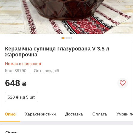
Керамічна супниця глазурована V 3.5 л
жаропрочна
Немає в наявності
Код: 89790
Опт і роздріб
648
₴
528 ₴
від 5 шт.
Опис
Характеристики
Доставка
Оплата
Умови п
Опис