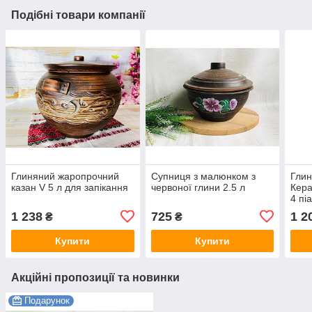
Подібні товари компанії
Глиняний жаропрочний
Супниця з малюнком з
Глин
казан V 5 л для запікання
червоної глини 2.5 л
Кера
4 пі
1 238
725
1 2
₴
₴
Купити
Купити
Акційні пропозиції та новинки
Подарунок