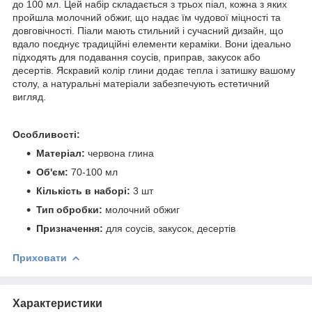
до 100 мл. Цей набір складається з трьох піал, кожна з яких
пройшла молочний обжиг, що надає їм чудової міцності та
довговічності. Піали мають стильний і сучасний дизайн, що
вдало поєднує традиційні елементи кераміки. Вони ідеально
підходять для подавання соусів, приправ, закусок або
десертів. Яскравий колір глини додає тепла і затишку вашому
столу, а натуральні матеріали забезпечують естетичний
вигляд.
Особливості:
Матеріал:
червона глина
Об'єм:
70-100 мл
Кількість в наборі:
3 шт
Тип обробки:
молочний обжиг
Призначення:
для соусів, закусок, десертів
Приховати
Характеристики