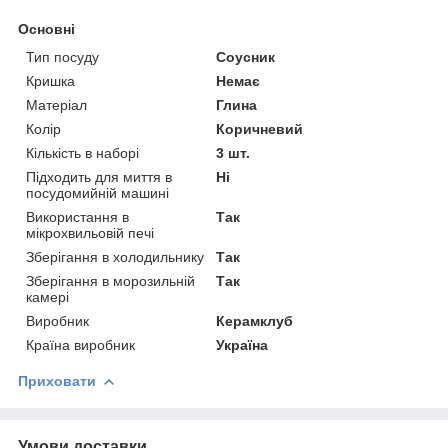
Основні
Тип посуду
Соусник
Кришка
Немає
Матеріал
Глина
Колір
Коричневий
Кількість в наборі
3 шт.
Підходить для миття в
Ні
посудомийній машині
Використання в
Так
мікрохвильовій печі
Зберігання в холодильнику
Так
Зберігання в морозильній
Так
камері
Виробник
Керамклуб
Країна виробник
Україна
Приховати
Умови доставки