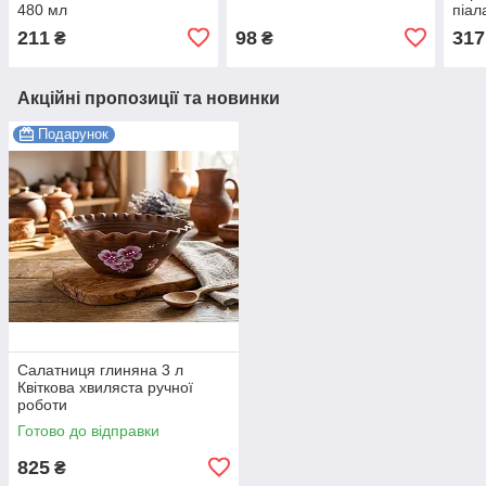
480 мл
піал
211
98
317
₴
₴
Акційні пропозиції та новинки
Подарунок
Салатниця глиняна 3 л
Квіткова хвиляста ручної
роботи
Готово до відправки
825
₴