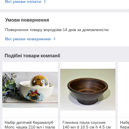
Всі умови оплати
Умови повернення
Повернення товару впродовж 14 днів за домовленістю
Всі умови повернення
Подібні товари компанії
Набір дитячий Керамклуб
Глиняна піала соусник
Набі
Мопс чашка 210 мл і піала
140 мл d 10.5 см h 4.5 см
Кера