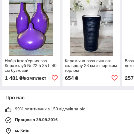
Набір інтер'єрних ваз
Керамічна ваза синього
Ваза
Керамклуб No22 h 35 h 40
кольрору 28 см з широким
деко
см бузковий
горлом
1 481
654
257
₴/комплект
₴
Про нас
99% позитивних з 150 відгуків за рік
Працює з 25.05.2016
м. Київ