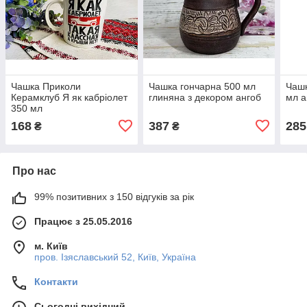
Чашка Приколи
Чашка гончарна 500 мл
Чашк
Керамклуб Я як кабріолет
глиняна з декором ангоб
мл а
350 мл
168
387
285
₴
₴
Про нас
99% позитивних з 150 відгуків за рік
Працює з 25.05.2016
м. Київ
пров. Ізяславський 52, Київ, Україна
Контакти
Сьогодні вихідний