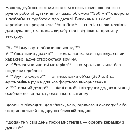
Насолоджуйтесь кожним ковтком з ексклюзивною чашкою
ручної роботи! Ця глиняна чашка об’ємом **350 мл** створена
з любов’ю та турботою про деталі. Виконана з якісної
кераміки та прикрашена **ангобом** — спеціальною технікою
декорування, яка надає виробу ніжні відтінки та приємну
текстуру.
### **Чому варто обрати цю чашку?**
✔ **Унікальний дизайн** — кожна чашка має індивідуальний
характер, адже створюється вручну.
✔ **Екологічно чистий матеріал** — натуральна глина без
шкідливих добавок.
✔ **Зручна форма** — оптимальний об’єм (350 мл) та
ергономічна ручка для комфортного використання.
✔ **Стильний декор** — ніжні ангобні візерунки додають чашці
особливого тепла та домашнього затишку.
Ідеально підходить для **кави, чаю, гарячого шоколаду** або
як оригінальний подарунок близькій людині.
**Додайте у свій день трохи мистецтва — оберіть кераміку з
душею!**