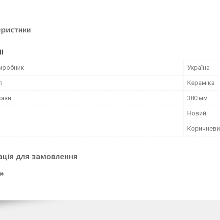
еристики
І
виробник
Україна
л
Кераміка
вази
380 мм
Новий
Коричневи
ація для замовлення
 ₴