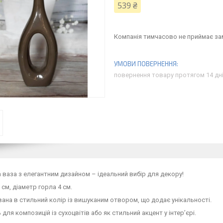
539 ₴
Компанія тимчасово не приймає з
повернення товару протягом 14 дн
 ваза з елегантним дизайном – ідеальний вибір для декору!
 см, діаметр горла 4 см.
на в стильний колір із вишуканим отвором, що додає унікальності.
 для композицій із сухоцвітів або як стильний акцент у інтер’єрі.