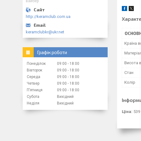
вайбер
http://keramclub.com.ua
Характ
keramclubkr@ukr.net
ОСНОВН
Країна 
Графік роботи
Матеріа
Висота 
Понеділок
09:00
18:00
Вівторок
09:00
18:00
Стан
Середа
09:00
18:00
Колір
Четвер
09:00
18:00
Пʼятниця
09:00
18:00
Субота
Вихідний
Інформ
Неділя
Вихідний
Ціна:
539