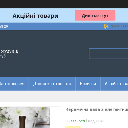
пров. Ізя
68-29
осуду від
луб
Фотогалерея
Доставка та оплата
Новинки
Акційні тов
Керамічна ваза з елегантн
В наявності
Код:
8643