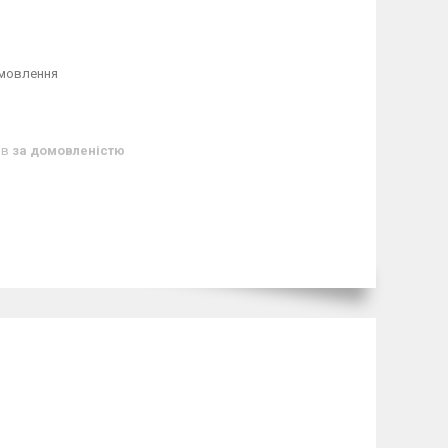
амовлення
ів
за домовленістю