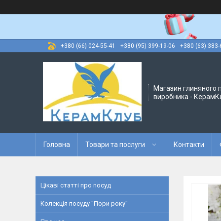
+380 (66) 024-55-41
+380 (95) 399-19-06
+380 (63) 383-
Магазин глиняного п
виробника - КерамК
Головна
Товари та послуги
Контакти
Цікаві статті про посуд
Колекція посуду "Пори року"