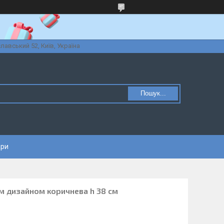
славський 52, Київ, Україна
Пошук...
ари
им дизайном коричнева h 38 см