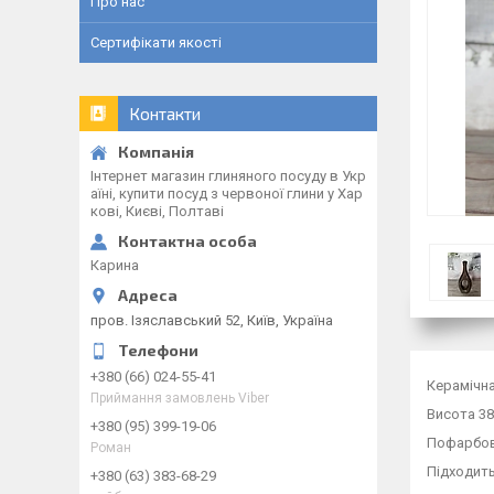
Про нас
Сертифікати якості
Контакти
Інтернет магазин глиняного посуду в Укр
аїні, купити посуд з червоної глини у Хар
кові, Києві, Полтаві
Карина
пров. Ізяславський 52, Київ, Україна
+380 (66) 024-55-41
Керамічна
Приймання замовлень Viber
Висота 38
+380 (95) 399-19-06
Пофарбова
Роман
Підходить
+380 (63) 383-68-29