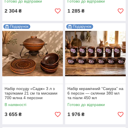
Готово до відправки
Готово до відправки
2 304
1 285
₴
₴
Подарунок
Подарунок
Набір посуду «Садж» 3 л з
Набір керамічний “Сакура” на
тарілками 21 см та мисками
6 персон — склянки 380 мл
700 млна 4 персони
та піали 450 мл
В наявності
Готово до відправки
3 655
1 976
₴
₴