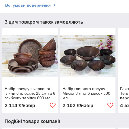
Всі умови повернення
З цим товаром також замовляють
Набір посуду з червоної
Набір глиняого посуду
Глин
глини 6 плоских 25 см та 6
Миска 3 л та 6 мисок 500
Тепл
глибоких тарілок 600 мл
мл
пер
2 114
2 102
4 5
₴/набір
₴/набір
Подібні товари компанії