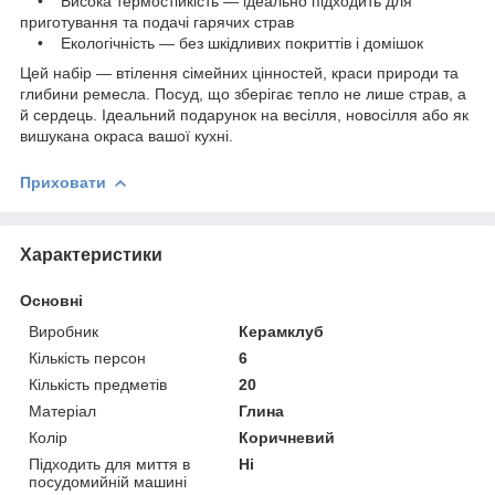
• Висока термостійкість — ідеально підходить для
приготування та подачі гарячих страв
• Екологічність — без шкідливих покриттів і домішок
Цей набір — втілення сімейних цінностей, краси природи та
глибини ремесла. Посуд, що зберігає тепло не лише страв, а
й сердець. Ідеальний подарунок на весілля, новосілля або як
вишукана окраса вашої кухні.
Приховати
Характеристики
Основні
Виробник
Керамклуб
Кількість персон
6
Кількість предметів
20
Матеріал
Глина
Колір
Коричневий
Підходить для миття в
Ні
посудомийній машині