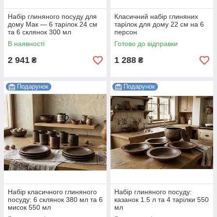
Набір глиняного посуду для
Класичний набір глиняних
дому Мак — 6 тарілок 24 см
тарілок для дому 22 см на 6
та 6 склянок 300 мл
персон
В наявності
Готово до відправки
2 941
1 288
₴
₴
Подарунок
Подарунок
Набір класичного глиняного
Набір глиняного посуду:
посуду: 6 склянок 380 мл та 6
казанок 1.5 л та 4 тарілки 550
мисок 550 мл
мл