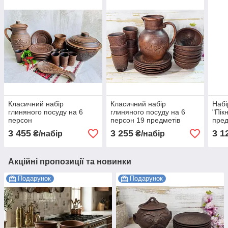
Класичний набір
Класичний набір
Набі
глиняного посуду на 6
глиняного посуду на 6
"Пік
персон
персон 19 предметів
пред
3 455
3 255
3 1
₴/набір
₴/набір
Акційні пропозиції та новинки
Подарунок
Подарунок