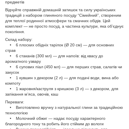
предметів
Відчуйте справжній домашній затишок та силу українських
традицій з набором глиняного посуду “Сімейний”, створеним
для теплої родинної атмосфери та смачних обідів. Цей
комплект — не просто посуд, а частина культури, яка об’єднує
покоління.
Склад набору:
• 6 плоских обідніх тарілок (Ø 20 см) — для основних
страв
• 6 стаканів (300 мл) — для напоїв: від квасу до
ароматного узвару
• 6 супових піал (450 мл) — для перших страв, салатів чи
закусок
• 1 кувшин з декором (2 л) — для подачі води, вина або
компоту
• 1 жаровня/каструля з кришкою (3 л) — з декором, для
запікання м’яса, овочів, каш
Переваги:
• Виготовлено вручну з натуральної глини за традиційною
технологією
• Молочний обжиг — надає посуду характерного
благородного тону та робить його стійким до вологи