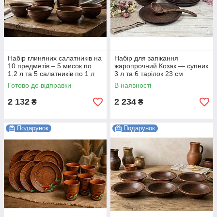
Набір глиняних салатників на
Набір для запікання
10 предметів – 5 мисок по
жаропрочний Козак — супник
1.2 л та 5 салатників по 1 л
3 л та 6 тарілок 23 см
Готово до відправки
В наявності
2 132
2 234
₴
₴
Подарунок
Подарунок