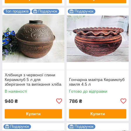
Топ продажів
Подарунок
Подарунок
Хлібниця з червоної глини
Керамклуб 5 л для
Гончарна макітра Керамклуб
зберігання та випікання хліба
хвиля 4.5 л
В наявності
Готово до відправки
940
786
₴
₴
Купити
Купити
Подарунок
Подарунок