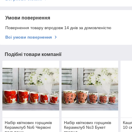
Умови повернення
Повернення товару впродовж 14 днів за домовленістю
Всі умови повернення
Подібні товари компанії
Набір квіткових горщиків
Набір квіткових горщиків
Кашп
Керамклуб No6 Червоні
Керамклуб No3 Букет
10 с
тюльпани
троянд