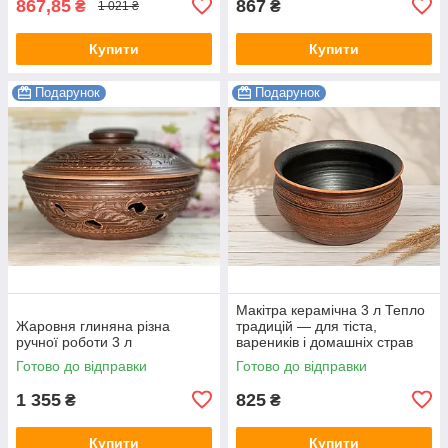
867,85
867
₴
₴
1 021 ₴
Купити
Купити
Подарунок
Подарунок
Макітра керамічна 3 л Тепло
Жаровня глиняна різна
традицій — для тіста,
ручної роботи 3 л
вареників і домашніх страв
Готово до відправки
Готово до відправки
1 355
825
₴
₴
Купити
Купити