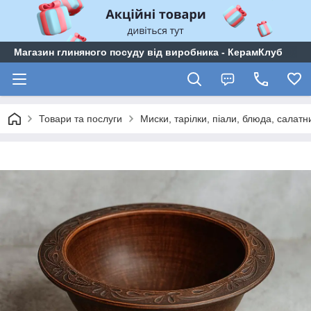
Магазин глиняного посуду від виробника - КерамКлуб
Товари та послуги
Миски, тарілки, піали, блюда, салатн