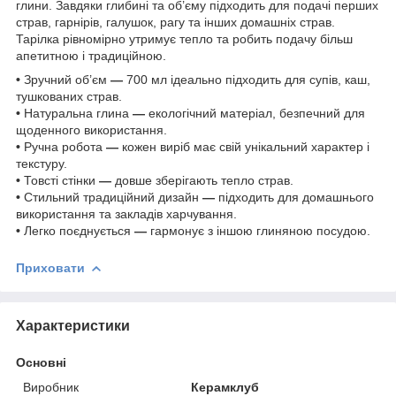
глини. Завдяки глибині та об’єму підходить для подачі перших
страв, гарнірів, галушок, рагу та інших домашніх страв.
Тарілка рівномірно утримує тепло та робить подачу більш
апетитною і традиційною.
•
Зручний об’єм
—
700 мл ідеально підходить для супів, каш,
тушкованих страв.
•
Натуральна глина
—
екологічний матеріал, безпечний для
щоденного використання.
•
Ручна робота
—
кожен виріб має свій унікальний характер і
текстуру.
•
Товсті стінки
—
довше зберігають тепло страв.
•
Стильний традиційний дизайн
—
підходить для домашнього
використання та закладів харчування.
•
Легко поєднується
—
гармонує з іншою глиняною посудою.
Приховати
Характеристики
Основні
Виробник
Керамклуб