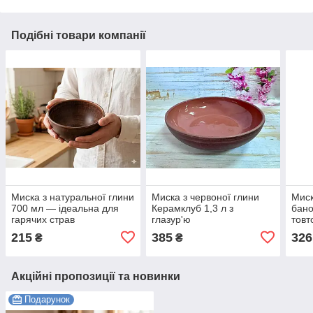
Подібні товари компанії
Миска з натуральної глини
Миска з червоної глини
Миск
700 мл — ідеальна для
Керамклуб 1,3 л з
бан
гарячих страв
глазур'ю
товт
215
385
326
₴
₴
Акційні пропозиції та новинки
Подарунок