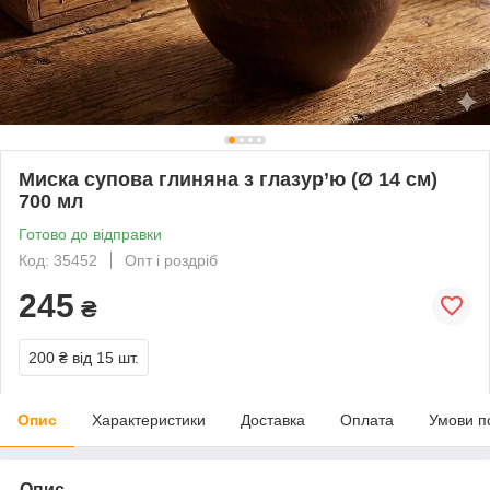
Миска супова глиняна з глазур’ю (Ø 14 см)
700 мл
Готово до відправки
Код: 35452
Опт і роздріб
245
₴
200 ₴
від 15 шт.
Опис
Характеристики
Доставка
Оплата
Умови п
Опис