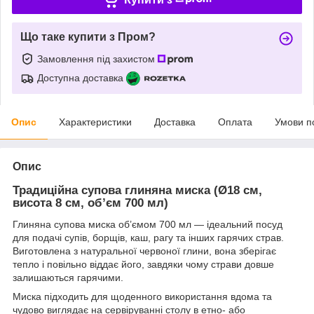
Що таке купити з Пром?
Замовлення під захистом
Доступна доставка
Опис
Характеристики
Доставка
Оплата
Умови п
Опис
Традиційна супова глиняна миска (Ø18 см,
висота 8 см, об’єм 700 мл)
Глиняна супова миска об’ємом 700 мл — ідеальний посуд
для подачі супів, борщів, каш, рагу та інших гарячих страв.
Виготовлена з натуральної червоної глини, вона зберігає
тепло і повільно віддає його, завдяки чому страви довше
залишаються гарячими.
Миска підходить для щоденного використання вдома та
чудово виглядає на сервіруванні столу в етно- або