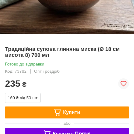
Традиційна супова глиняна миска (Ø 18 см
висота 8) 700 мл
Готово до відправки
Код: 73782
Опт і роздріб
235
₴
160 ₴
від 50 шт.
Купити
або
Купити з