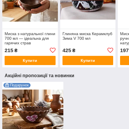
Миска з натуральної глини
Глиняна миска Керамклуб
Миск
700 мл — ідеальна для
Зима V 700 мл
ручн
гарячих страв
нату
215
425
197
₴
₴
Купити
Купити
Акційні пропозиції та новинки
Подарунок