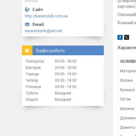
Ці вироб
вайбер
харчової
Глиняний
http://keramclub.com.ua
Кожний в
keramclubkr@ukr.net
Характ
Графік роботи
ОСНОВН
Понеділок
09:00
18:00
Вівторок
09:00
18:00
Матеріа
Середа
09:00
18:00
Форма
Четвер
09:00
18:00
Пʼятниця
09:00
18:00
Кришка
Субота
Вихідний
Об`єм
Неділя
Вихідний
Ширина
Довжин
Діаметр