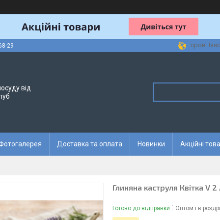
пров. Ізя
68-29
осуду від
луб
Фотогалерея
Доставка та оплата
Новинки
Акційні тов
Глиняна каструля Квітка V 2 
Готово до відправки
Оптом і в роздр