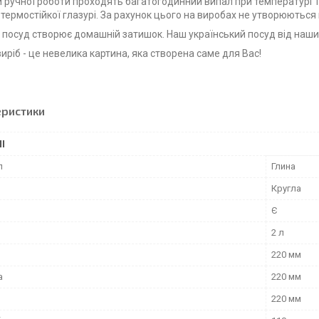
и ручної роботи проходять багатогодинний випал при температурі 1
 термостійкої глазурі. За рахунок цього на виробах не утворюються 
 посуд створює домашній затишок. Наш український посуд від наших
иріб - це невелика картина, яка створена саме для Вас!
еристики
І
л
Глина
Кругла
Є
2 л
220 мм
а
220 мм
220 мм