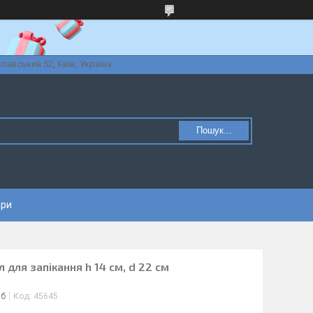
славський 52, Київ, Україна
Пошук...
ари
л для запікання h 14 см, d 22 см
іб
Код:
45645