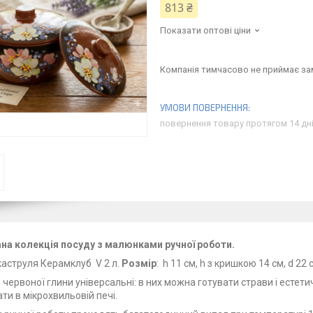
813 ₴
Показати оптові ціни
Компанія тимчасово не приймає з
повернення товару протягом 14 дн
на колекція посуду з малюнками ручної роботи.
каструля Керамклуб V 2 л.
Розмір
: h 11 см, h з кришкою 14 см, d 22 
з червоної глини універсальні: в них можна готувати страви і естет
вати в мікрохвильовій печі.