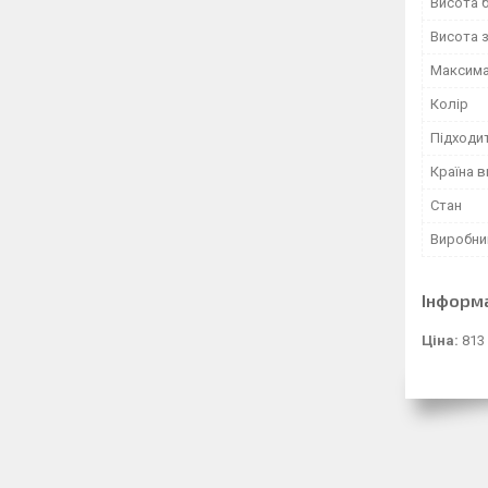
Висота 
Висота 
Максима
Колір
Підходи
Країна 
Стан
Виробни
Інформ
Ціна:
813