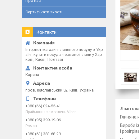
Про нас
Сертифікати якості
Контакти
Інтернет магазин глиняного посуду в Укр
аїні, купити посуд з червоної глини у Хар
кові, Києві, Полтаві
Карина
пров. Ізяславський 52, Київ, Україна
+380 (66) 024-55-41
Лімітова
Приймання замовлень Viber
Глиняна 
+380 (95) 399-19-06
Вироби і
Роман
і розігрі
+380 (63) 383-68-29