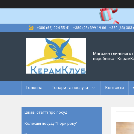
+380 (66) 024-55-41
+380 (95) 399-19-06
+380 (63) 383-
Магазин глиняного п
виробника - КерамК
Головна
Товари та послуги
Контакти
Цікаві статті про посуд
Колекція посуду "Пори року"