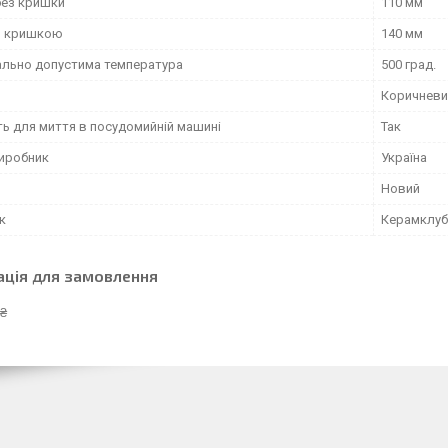
без кришки
110 мм
з кришкою
140 мм
льно допустима температура
500 град.
Коричневи
ть для миття в посудомийній машині
Так
виробник
Україна
Новий
к
Керамклуб
ація для замовлення
 ₴