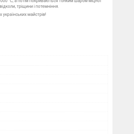
000 °С, а потім покриваються тонким шаром міцної
відколи, тріщини і потемніння.
 українських майстрів!