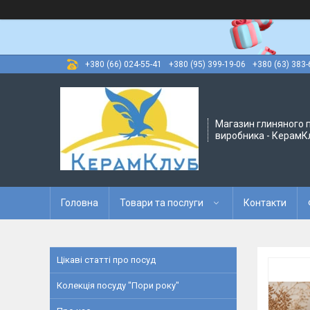
+380 (66) 024-55-41
+380 (95) 399-19-06
+380 (63) 383-
Магазин глиняного п
виробника - КерамК
Головна
Товари та послуги
Контакти
Цікаві статті про посуд
Колекція посуду "Пори року"