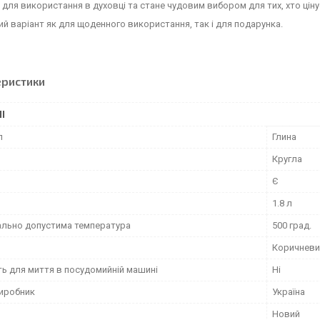
 для використання в духовці та стане чудовим вибором для тих, хто цін
й варіант як для щоденного використання, так і для подарунка.
еристики
І
л
Глина
Кругла
Є
1.8 л
льно допустима температура
500 град.
Коричневи
ть для миття в посудомийній машині
Ні
виробник
Україна
Новий