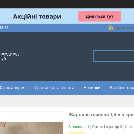
пров. Ізя
68-29
осуду від
луб
Фотогалерея
Доставка та оплата
Новинки
Акційні тов
Жаровня глиняна 1,8 л з кр
В наявності
Оптом і в роздріб
Код: