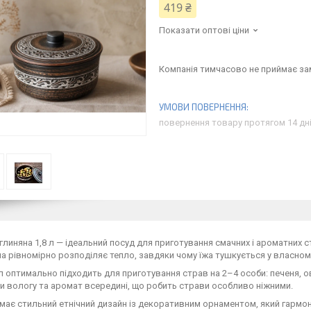
419 ₴
Показати оптові ціни
Компанія тимчасово не приймає з
повернення товару протягом 14 дн
линяна 1,8 л — ідеальний посуд для приготування смачних і ароматних с
на рівномірно розподіляє тепло, завдяки чому їжа тушкується у власном
 л оптимально підходить для приготування страв на 2–4 особи: печеня, о
 вологу та аромат всередині, що робить страви особливо ніжними.
ає стильний етнічний дизайн із декоративним орнаментом, який гармон