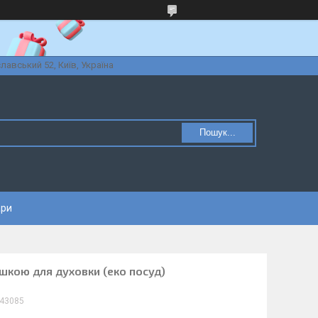
славський 52, Київ, Україна
Пошук...
ари
ишкою для духовки (еко посуд)
43085