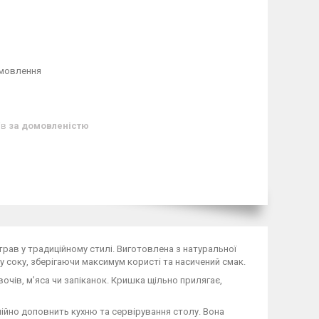
амовлення
ів
за домовленістю
трав у традиційному стилі. Виготовлена з натуральної
у соку, зберігаючи максимум користі та насичений смак.
вочів, м’яса чи запіканок. Кришка щільно прилягає,
ійно доповнить кухню та сервірування столу. Вона