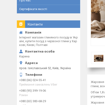
Про нас
Сертифікати якості
Контакти
Інтернет магазин глиняного посуду в Укр
аїні, купити посуд з червоної глини у Хар
кові, Києві, Полтаві
Карина
пров. Ізяславський 52, Київ, Україна
+380 (66) 024-55-41
Жаровня г
Приймання замовлень Viber
глини, во
+380 (95) 399-19-06
Об’єм 1,8
Роман
утримуючи
+380 (63) 383-68-29
Жаровня м