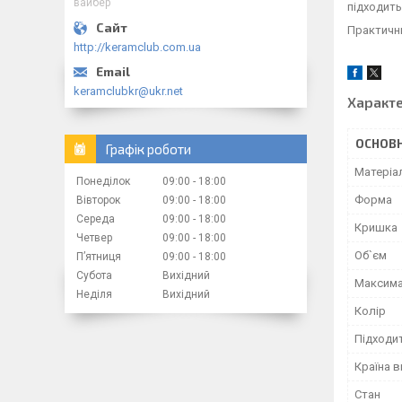
вайбер
підходить
Практични
http://keramclub.com.ua
keramclubkr@ukr.net
Характ
ОСНОВН
Графік роботи
Матеріа
Понеділок
09:00
18:00
Форма
Вівторок
09:00
18:00
Середа
09:00
18:00
Кришка
Четвер
09:00
18:00
Об`єм
Пʼятниця
09:00
18:00
Субота
Вихідний
Максима
Неділя
Вихідний
Колір
Підходи
Країна 
Стан