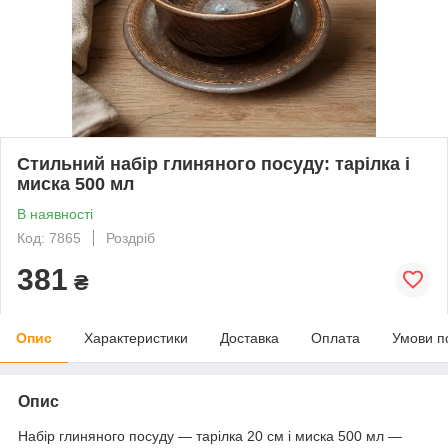
Стильний набір глиняного посуду: тарілка і
миска 500 мл
В наявності
Код: 7865
Роздріб
381
₴
Опис
Характеристики
Доставка
Оплата
Умови п
Опис
Набір глиняного посуду — тарілка 20 см і миска 500 мл —