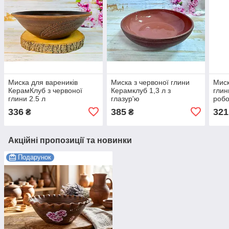
Миска для вареників
Миска з червоної глини
Миск
КерамКлуб з червоної
Керамклуб 1,3 л з
глин
глини 2.5 л
глазур'ю
робо
336
385
321
₴
₴
Акційні пропозиції та новинки
Подарунок