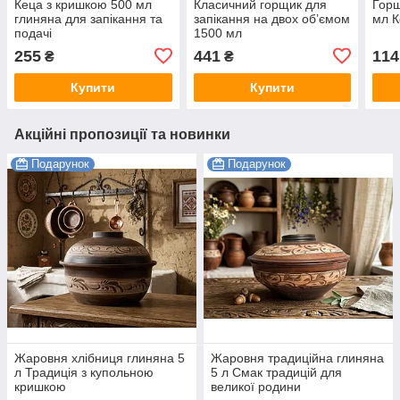
Кеца з кришкою 500 мл
Класичний горщик для
Горщ
глиняна для запікання та
запікання на двох об’ємом
мл К
подачі
1500 мл
255
441
114
₴
₴
Купити
Купити
Акційні пропозиції та новинки
Подарунок
Подарунок
Жаровня хлібниця глиняна 5
Жаровня традиційна глиняна
л Традиція з купольною
5 л Смак традицій для
кришкою
великої родини