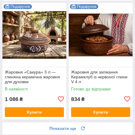
Подарунок
Подарунок
Жаровня «Сакура» 3 л —
Жаровня для запікання
глиняна керамічна жаровня
Керамклуб із червоної глини
для духовки
V 4 л
В наявності
Готово до відправки
1 086
834
₴
₴
Купити
Купити
Показати ще