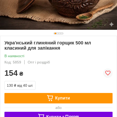
Укра'нський глиняний горщик 500 мл
класиний для запікання
В наявності
Код: 5859
Опт і роздріб
154
₴
130 ₴
від 40 шт.
Купити
або
Купити з