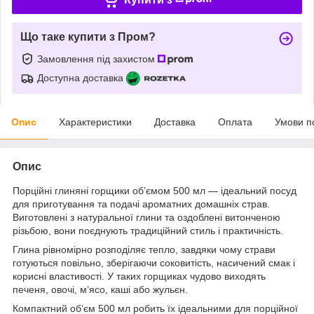
Що таке купити з Пром?
Замовлення під захистом
Доступна доставка
Опис
Характеристики
Доставка
Оплата
Умови п
Опис
Порційні глиняні горщики об’ємом 500 мл — ідеальний посуд
для приготування та подачі ароматних домашніх страв.
Виготовлені з натуральної глини та оздоблені витонченою
різьбою, вони поєднують традиційний стиль і практичність.
Глина рівномірно розподіляє тепло, завдяки чому страви
готуються повільно, зберігаючи соковитість, насичений смак і
корисні властивості. У таких горщиках чудово виходять
печеня, овочі, м’ясо, каші або жульєн.
Компактний об’єм 500 мл робить їх ідеальними для порційної