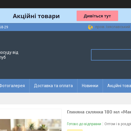
пров. Ізяславський 
68-29
осуду від
луб
Фотогалерея
Доставка та оплата
Новинки
Акційні тов
Глиняна склянка 180 мл «Ма
Готово до відправки
Оптом і в роздр