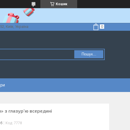
Кошик
52, Київ, Україна
Пошук...
ари
к» з глазур’ю всередині
іб
Код:
7778