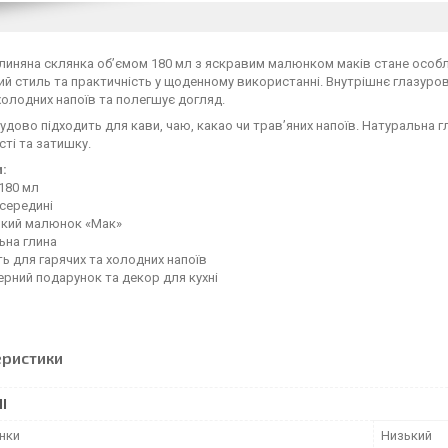
линяна склянка об’ємом 180 мл з яскравим малюнком маків стане особл
ий стиль та практичність у щоденному використанні. Внутрішнє глазур
 холодних напоїв та полегшує догляд.
удово підходить для кави, чаю, какао чи трав’яних напоїв. Натуральна 
сті та затишку.
:
 180 мл
всередині
ький малюнок «Мак»
ьна глина
ть для гарячих та холодних напоїв
рний подарунок та декор для кухні
еристики
І
янки
Низький