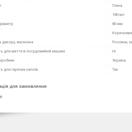
л
Глина
180 мл
діаметр
80 мм
Коричневи
а декору, малюнка
Рослини, к
ть для миття в посудомийній машині
Ні
виробник
Україна
ь для гарячих напоїв
Так
ація для замовлення
 ₴