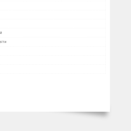
й
віти