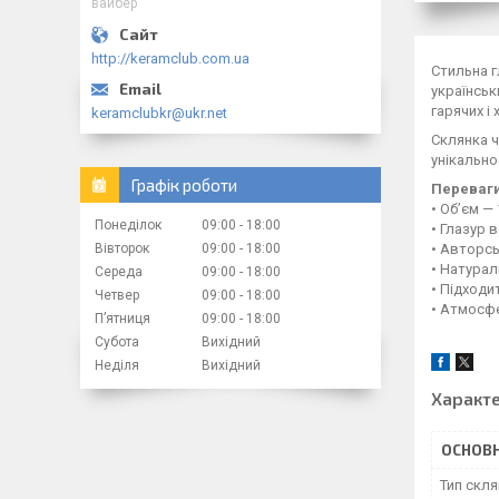
вайбер
http://keramclub.com.ua
Стильна г
українськ
гарячих і
keramclubkr@ukr.net
Склянка ч
унікально
Графік роботи
Переваги
• Об’єм —
Понеділок
09:00
18:00
• Глазур 
Вівторок
09:00
18:00
• Авторс
• Натурал
Середа
09:00
18:00
• Підходи
Четвер
09:00
18:00
• Атмосфе
Пʼятниця
09:00
18:00
Субота
Вихідний
Неділя
Вихідний
Характ
ОСНОВН
Тип скл