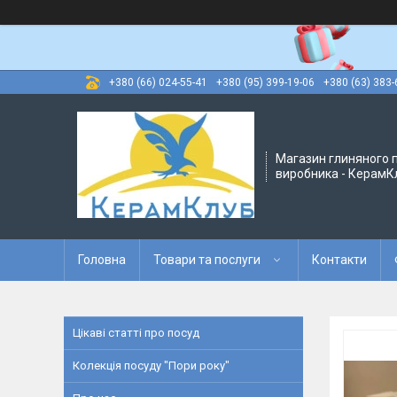
+380 (66) 024-55-41
+380 (95) 399-19-06
+380 (63) 383-
Магазин глиняного п
виробника - КерамК
Головна
Товари та послуги
Контакти
Цікаві статті про посуд
Колекція посуду "Пори року"