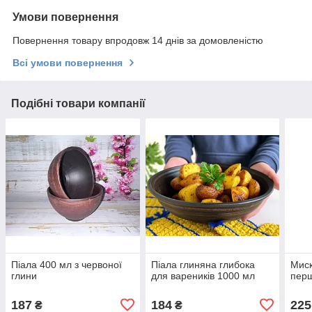
Умови повернення
Повернення товару впродовж 14 днів за домовленістю
Всі умови повернення
Подібні товари компанії
Піала 400 мл з червоної
Піала глиняна глибока
Миск
глини
для вареників 1000 мл
перш
187
184
225
₴
₴