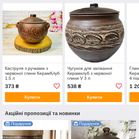
Каструля з ручками з
Чугунок для запікання
Глин
червоної глини КерамКлуб
Керамклуб з червоної
Кера
1,5 л
глини V 3 л
4 пі
373
538
1 2
₴
₴
Купити
Купити
Акційні пропозиції та новинки
Подарунок
Подарунок