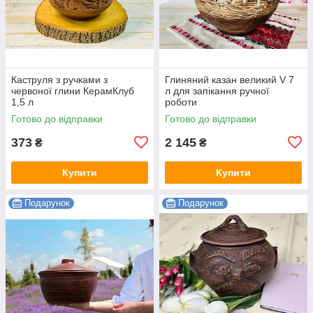
Каструля з ручками з
Глиняний казан великий V 7
червоної глини КерамКлуб
л для запікання ручної
1,5 л
роботи
Готово до відправки
Готово до відправки
373
2 145
₴
₴
Купити
Купити
Подарунок
Подарунок