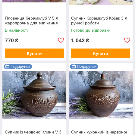
Пловниця Керамклуб V 5 л
Супник Корамклуб Козак 3 л
жаропрочна для випікання
ручної роботи
В наявності
Готово до відправки
770
1 042
₴
₴
Купити
Купити
Подарунок
Подарунок
Супник із червоної глини V 3
Супник кухонний із червоної