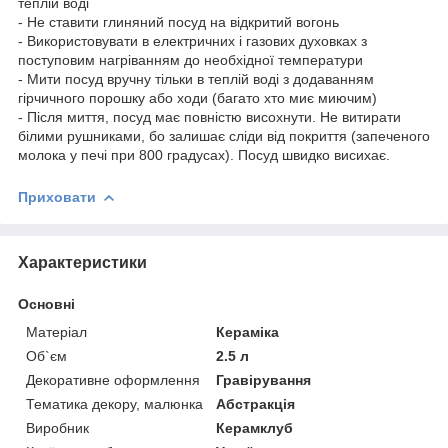
теплій воді
- Не ставити глиняний посуд на відкритий вогонь
- Використовувати в електричних і газових духовках з
поступовим нагріванням до необхідної температури
- Мити посуд вручну тільки в теплій воді з додаванням
гірчичного порошку або ходи (багато хто миє миючим)
- Після миття, посуд має повністю висохнути. Не витирати
білими рушниками, бо залишає сліди від покриття (запеченого
молока у печі при 800 градусах). Посуд швидко висихає.
Приховати
Характеристики
Основні
Матеріал
Кераміка
Об`єм
2.5 л
Декоративне оформлення
Гравірування
Тематика декору, малюнка
Абстракція
Виробник
Керамклуб